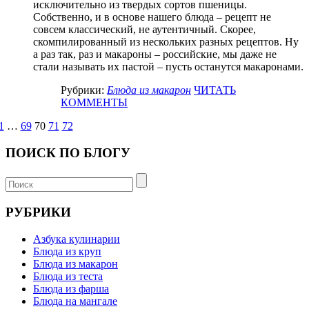
исключительно из твердых сортов пшеницы.
Собственно, и в основе нашего блюда – рецепт не
совсем классический, не аутентичный. Скорее,
скомпилированный из нескольких разных рецептов. Ну
а раз так, раз и макароны – российские, мы даже не
стали называть их пастой – пусть останутся макаронами.
Рубрики:
Блюда из макарон
ЧИТАТЬ
КОММЕНТЫ
1
…
69
70
71
72
ПОИСК ПО БЛОГУ
РУБРИКИ
Азбука кулинарии
Блюда из круп
Блюда из макарон
Блюда из теста
Блюда из фарша
Блюда на мангале