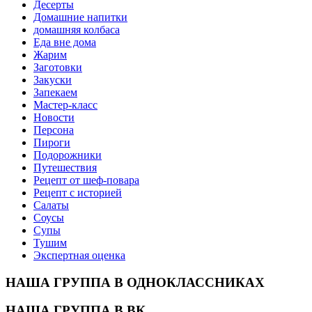
Десерты
Домашние напитки
домашняя колбаса
Еда вне дома
Жарим
Заготовки
Закуски
Запекаем
Мастер-класс
Новости
Персона
Пироги
Подорожники
Путешествия
Рецепт от шеф-повара
Рецепт с историей
Салаты
Соусы
Супы
Тушим
Экспертная оценка
НАША ГРУППА В ОДНОКЛАССНИКАХ
НАША ГРУППА В ВК