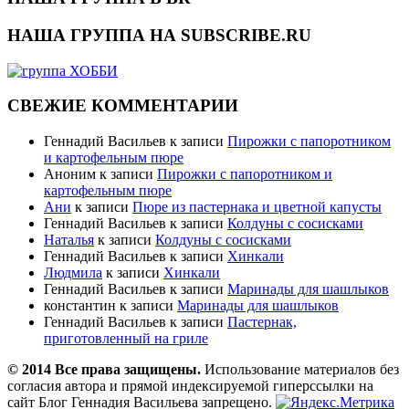
НАША ГРУППА НА SUBSCRIBE.RU
СВЕЖИЕ КОММЕНТАРИИ
Геннадий Васильев
к записи
Пирожки с папоротником
и картофельным пюре
Аноним
к записи
Пирожки с папоротником и
картофельным пюре
Ани
к записи
Пюре из пастернака и цветной капусты
Геннадий Васильев
к записи
Колдуны с сосисками
Наталья
к записи
Колдуны с сосисками
Геннадий Васильев
к записи
Хинкали
Людмила
к записи
Хинкали
Геннадий Васильев
к записи
Маринады для шашлыков
константин
к записи
Маринады для шашлыков
Геннадий Васильев
к записи
Пастернак,
приготовленный на гриле
© 2014 Все права защищены.
Использование материалов без
согласия автора и прямой индексируемой гиперссылки на
сайт Блог Геннадия Васильева запрещено.