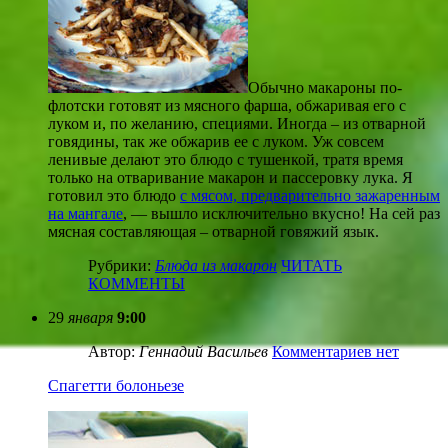
Обычно макароны по-
флотски готовят из мясного фарша, обжаривая его с
луком и, по желанию, специями. Иногда – из отварной
говядины, так же обжарив ее с луком. Уж совсем
ленивые делают это блюдо с тушенкой, тратя время
только на отваривание макарон и пассеровку лука. Я
готовил это блюдо
с мясом, предварительно зажаренным
на мангале
, — вышло исключительно вкусно! На сей раз
мясная составляющая – отварной говяжий язык.
Рубрики:
Блюда из макарон
ЧИТАТЬ
КОММЕНТЫ
29
января
9:00
Автор:
Геннадий Васильев
Комментариев нет
Спагетти болоньезе