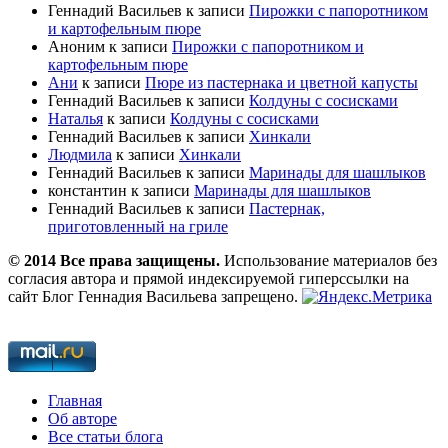
Геннадий Васильев
к записи
Пирожки с папоротником
и картофельным пюре
Аноним
к записи
Пирожки с папоротником и
картофельным пюре
Ани
к записи
Пюре из пастернака и цветной капусты
Геннадий Васильев
к записи
Колдуны с сосисками
Наталья
к записи
Колдуны с сосисками
Геннадий Васильев
к записи
Хинкали
Людмила
к записи
Хинкали
Геннадий Васильев
к записи
Маринады для шашлыков
константин
к записи
Маринады для шашлыков
Геннадий Васильев
к записи
Пастернак,
приготовленный на гриле
© 2014 Все права защищены.
Использование материалов без
согласия автора и прямой индексируемой гиперссылки на
сайт Блог Геннадия Васильева запрещено.
Главная
Об авторе
Все статьи блога