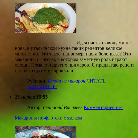
Идея пасты с овощами не
нова, в итальянской кухне таких рецептов великое
множество. Что такое, например, паста болоньезе? Это
макароны с соусом, в котором заметную роль играют
овощи. Немало и других примеров. Я предлагаю рецепт
пасты с соусом из брокколи.
Рубрики:
Блюда из макарон
ЧИТАТЬ
КОММЕНТЫ
25
марта
15:55
Автор:
Геннадий Васильев
Комментариев нет
Макароны по-флотски с языком