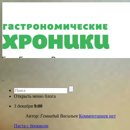
Открыть меню блога
3
декабря
9:00
Автор:
Геннадий Васильев
Комментариев нет
Паста с брокколи