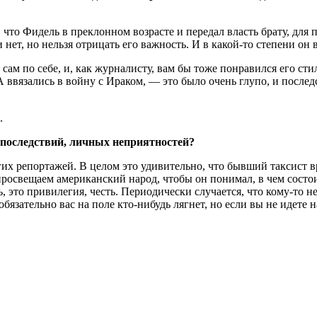
 что Фидель в преклонном возрасте и передал власть брату, для
 нет, но нельзя отрицать его важность. И в какой-то степени о
ам по себе, и, как журналисту, вам бы тоже понравился его стил
 ввязались в войну с Ираком, — это было очень глупо, и после
.
 последствий, личных неприятностей?
гих репортажей. В целом это удивительно, что бывший таксист в
росвещаем американский народ, чтобы он понимал, в чем состои
 это привилегия, честь. Периодически случается, что кому-то не
обязательно вас на поле кто-нибудь лягнет, но если вы не идете н