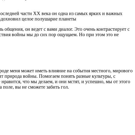
 последней части XX века он одна из самых ярких и важных
н вдохновил целое полушарие планеты
ь общения, он ведет с вами диалог. Это очень контрастирует с
дствия войны мы до сих пор ощущаем. Но при этом это не
роде меня может иметь влияние на события местного, мирового
т природа войны. Помогаем понять разные культуры, с
 нравится, что мы делаем, и они мстят, и успешно, мы от этого
а поле, вы не сможете забить гол.