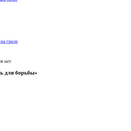
на гриле
в нет
нь для борьбы»