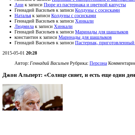
Ани
к записи
Пюре из пастернака и цветной капусты
Геннадий Васильев
к записи
Колдуны с сосисками
Наталья
к записи
Колдуны с сосисками
Геннадий Васильев
к записи
Хинкали
Людмила
к записи
Хинкали
Геннадий Васильев
к записи
Маринады для шашлыков
константин
к записи
Маринады для шашлыков
Геннадий Васильев
к записи
Пастернак, приготовленный 
2015-05-01
20:28
Автор:
Геннадий Васильев
Рубрика:
Персона
Комментарие
Джон Альперт: «Солнце сияет, и есть еще один де