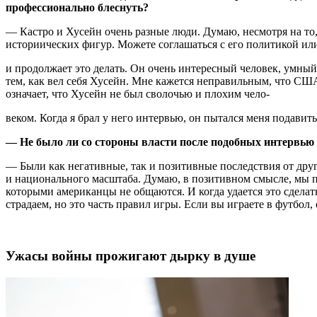
профессионально блеснуть?
— Кастро и Хусейн очень разные люди. Думаю, несмотря на то,
историических фигур. Можете соглашаться с его политикой или
и продолжает это делать. Он очень интересный человек, умный с
тем, как вел себя Хусейн. Мне кажется неправильным, что США
означает, что Хусейн не был сволочью и плохим чело-
веком. Когда я брал у него интервью, он пытался меня подавить
— Не было ли со стороны власти после подобных интервью
— Были как негативные, так и позитивные последствия от дру
и национального масштаба. Думаю, в позитивном смысле, мы п
которыми американцы не общаются. И когда удается это сделать,
страдаем, но это часть правил игры. Если вы играете в футбол, 
Ужасы войны прожигают дырку в душе