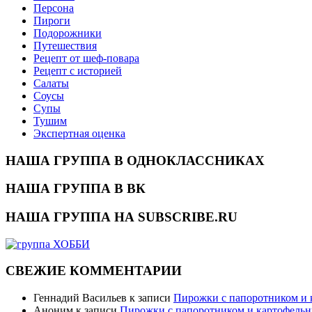
Персона
Пироги
Подорожники
Путешествия
Рецепт от шеф-повара
Рецепт с историей
Салаты
Соусы
Супы
Тушим
Экспертная оценка
НАША ГРУППА В ОДНОКЛАССНИКАХ
НАША ГРУППА В ВК
НАША ГРУППА НА SUBSCRIBE.RU
СВЕЖИЕ КОММЕНТАРИИ
Геннадий Васильев
к записи
Пирожки с папоротником и
Аноним
к записи
Пирожки с папоротником и картофель