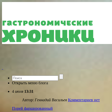
Открыть меню блога
4
июля
13:31
Автор:
Геннадий Васильев
Комментариев нет
Порей фаршированный