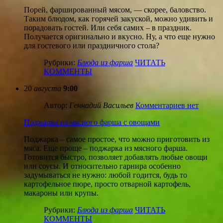
Порей, фаршированный мясом, — скорее, баловство.
Таким блюдом, как горячей закуской, можно удивить и
порадовать гостей. Или себя самих – в праздник.
Получается оригинально и вкусно. Ну, а что еще нужно
для гостевого или праздничного стола?
Рубрики:
Блюда из фарша
ЧИТАТЬ
КОММЕНТЫ
20
августа
9:00
Автор:
Геннадий Васильев
Комментариев нет
Поджарка из мясного фарша с овощами
Поджарка – самое простое, что можно приготовить из
мяса. Еще проще – поджарка из мясного фарша.
Готовится быстро, позволяет добавлять любые овощи
или соусы. И относительно гарнира особенно
задумываться не нужно: любой годится, будь то
картофельное пюре, просто отварной картофель,
макароны или крупы.
Рубрики:
Блюда из фарша
ЧИТАТЬ
КОММЕНТЫ