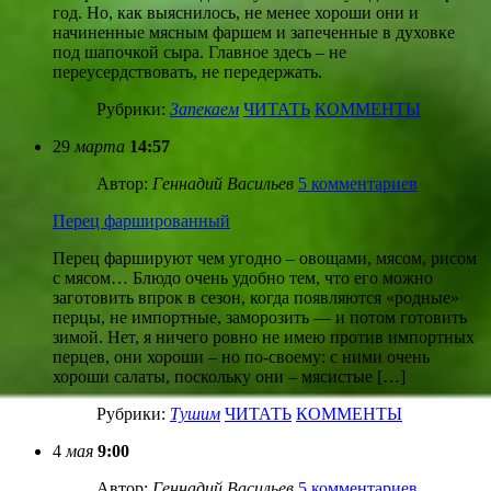
год. Но, как выяснилось, не менее хороши они и
начиненные мясным фаршем и запеченные в духовке
под шапочкой сыра. Главное здесь – не
переусердствовать, не передержать.
Рубрики:
Запекаем
ЧИТАТЬ
КОММЕНТЫ
29
марта
14:57
Автор:
Геннадий Васильев
5 комментариев
Перец фаршированный
Перец фаршируют чем угодно – овощами, мясом, рисом
с мясом… Блюдо очень удобно тем, что его можно
заготовить впрок в сезон, когда появляются «родные»
перцы, не импортные, заморозить — и потом готовить
зимой. Нет, я ничего ровно не имею против импортных
перцев, они хороши – но по-своему: с ними очень
хороши салаты, поскольку они – мясистые […]
Рубрики:
Тушим
ЧИТАТЬ
КОММЕНТЫ
4
мая
9:00
Автор:
Геннадий Васильев
5 комментариев