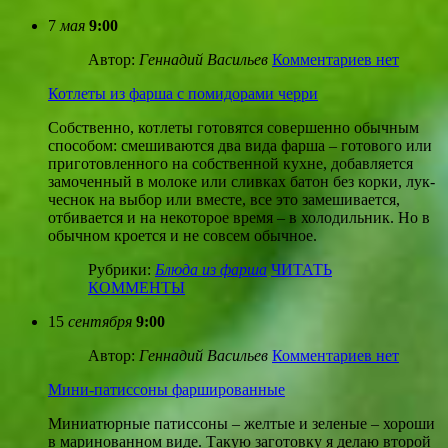
7
мая
9:00
Автор:
Геннадий Васильев
Комментариев нет
Котлеты из фарша с помидорами черри
Собственно, котлеты готовятся совершенно обычным
способом: смешиваются два вида фарша – готового или
приготовленного на собственной кухне, добавляется
замоченный в молоке или сливках батон без корки, лук-
чеснок на выбор или вместе, все это замешивается,
отбивается и на некоторое время – в холодильник. Но в
обычном кроется и не совсем обычное.
Рубрики:
Блюда из фарша
ЧИТАТЬ
КОММЕНТЫ
15
сентября
9:00
Автор:
Геннадий Васильев
Комментариев нет
Мини-патиссоны фаршированные
Миниатюрные патиссоны – желтые и зеленые – хороши
в маринованном виде. Такую заготовку я делаю второй