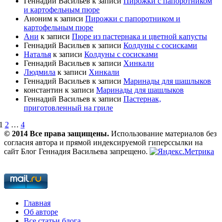
Геннадий Васильев
к записи
Пирожки с папоротником
и картофельным пюре
Аноним
к записи
Пирожки с папоротником и
картофельным пюре
Ани
к записи
Пюре из пастернака и цветной капусты
Геннадий Васильев
к записи
Колдуны с сосисками
Наталья
к записи
Колдуны с сосисками
Геннадий Васильев
к записи
Хинкали
Людмила
к записи
Хинкали
Геннадий Васильев
к записи
Маринады для шашлыков
константин
к записи
Маринады для шашлыков
Геннадий Васильев
к записи
Пастернак,
приготовленный на гриле
1
2
…
4
© 2014 Все права защищены.
Использование материалов без
согласия автора и прямой индексируемой гиперссылки на
сайт Блог Геннадия Васильева запрещено.
Главная
Об авторе
Все статьи блога