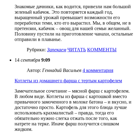
Знакомые дачники, как водится, привезли нам большой
зеленый кабачок. Это повторяется каждый год,
выращенный урожай превышает возможности его
переработки теми, кто его вырастил. Мы, в общем, не в
претензии, кабачок – овощ для нашей семьи желанный.
Половину пустили на приготовление чанахи, остальные
отправили в плаванье.
Рубрики:
Запекаем
ЧИТАТЬ
КОММЕНТЫ
14
сентября
9:09
Автор:
Геннадий Васильев
4 комментария
Котлеты из домашнего фарша с тертым картофелем
Замечательное сочетание – мясной фарш с картофелем.
В любом виде. Котлеты из фарша с картошкой вместо
привычного замоченного в молоке батона – и вкусно, и
достаточно просто. Картофель для этого блюда лучше
использовать крахмалистый – правда, тогда его
обязательно нужно слегка отжать после того, как
натрете на терке. Иначе фарш получится слишком
жидким.