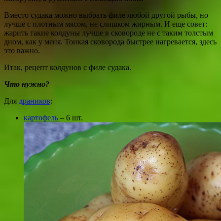
Вместо судака можно выбрать филе любой другой рыбы, но
лучше с плотным мясом, не слишком жирным. И еще совет:
жарить такие колдуны лучше в сковороде не с таким толстым
дном, как у меня. Тонкая сковорода быстрее нагревается, здесь
это важно.
Итак, рецепт колдунов с филе судака.
Что нужно?
Для
драников
:
картофель
– 6 шт.