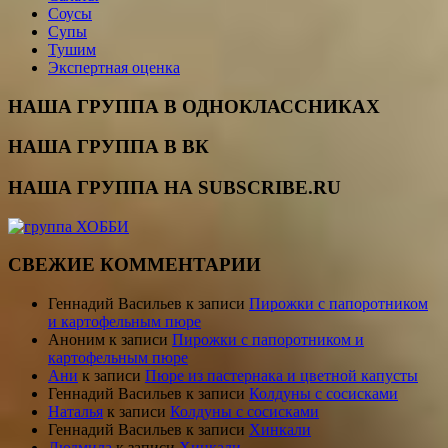
Соусы
Супы
Тушим
Экспертная оценка
НАША ГРУППА В ОДНОКЛАССНИКАХ
НАША ГРУППА В ВК
НАША ГРУППА НА SUBSCRIBE.RU
СВЕЖИЕ КОММЕНТАРИИ
Геннадий Васильев
к записи
Пирожки с папоротником
и картофельным пюре
Аноним
к записи
Пирожки с папоротником и
картофельным пюре
Ани
к записи
Пюре из пастернака и цветной капусты
Геннадий Васильев
к записи
Колдуны с сосисками
Наталья
к записи
Колдуны с сосисками
Геннадий Васильев
к записи
Хинкали
Людмила
к записи
Хинкали