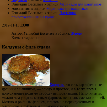
Геннадий Васильев
к записи
Маринады для шашлыков
константин
к записи
Маринады для шашлыков
Геннадий Васильев
к записи
Пастернак,
приготовленный на гриле
2019-11-11
13:08
Автор:
Геннадий Васильев
Рубрика:
Жарим
Комментариев нет
Колдуны с филе судака
Колдуны
, то есть картофельные
драники с начинкой, — блюдо и простое, и в то же время
допускающее полную свободу импровизации. Наполнять их
можно чем угодно: мясным фаршем, печенью, смесью овощей.
Можно и рыбным фаршем, притом не перекрученным в
мясорубке, а рубленым с помощью ножа.