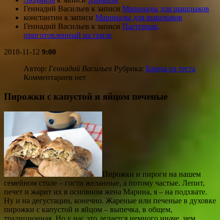
Геннадий Васильев
к записи
Маринады для шашлыков
константин
к записи
Маринады для шашлыков
Геннадий Васильев
к записи
Пастернак,
приготовленный на гриле
2018-11-12
9:00
Автор:
Геннадий Васильев
Рубрика:
Блюда из теста
Комментариев нет
Пирожки с капустой и яйцом печеные
Пирожки и пироги на нашем
семейном столе – гости желанные, а потому частые. Лепит,
печет и жарит их в основном жена Марина, я – на подхвате.
Ну и на дегустации, конечно. Жареные или печеные в духовке
пирожки с капустой и яйцом – выпечка, в общем,
традиционная. Но у нас это делается немного иначе, чем