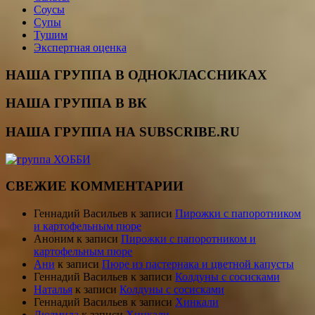
Соусы
Супы
Тушим
Экспертная оценка
НАША ГРУППА В ОДНОКЛАССНИКАХ
НАША ГРУППА В ВК
НАША ГРУППА НА SUBSCRIBE.RU
СВЕЖИЕ КОММЕНТАРИИ
Геннадий Васильев
к записи
Пирожки с папоротником
и картофельным пюре
Аноним
к записи
Пирожки с папоротником и
картофельным пюре
Ани
к записи
Пюре из пастернака и цветной капусты
Геннадий Васильев
к записи
Колдуны с сосисками
Наталья
к записи
Колдуны с сосисками
Геннадий Васильев
к записи
Хинкали
Людмила
к записи
Хинкали