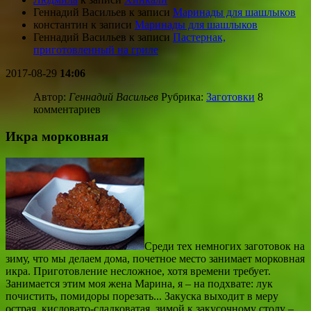
Геннадий Васильев
к записи
Маринады для шашлыков
константин
к записи
Маринады для шашлыков
Геннадий Васильев
к записи
Пастернак,
приготовленный на гриле
2017-08-29
14:06
Автор:
Геннадий Васильев
Рубрика:
Заготовки
8
комментариев
Икра морковная
Среди тех немногих заготовок на
зиму, что мы делаем дома, почетное место занимает морковная
икра. Приготовление несложное, хотя времени требует.
Занимается этим моя жена Марина, я – на подхвате: лук
почистить, помидоры порезать... Закуска выходит в меру
острая, кисловато-сладковатая, зимой к закусочному столу –