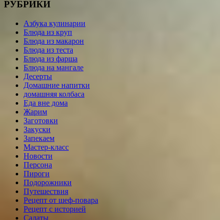
РУБРИКИ
Азбука кулинарии
Блюда из круп
Блюда из макарон
Блюда из теста
Блюда из фарша
Блюда на мангале
Десерты
Домашние напитки
домашняя колбаса
Еда вне дома
Жарим
Заготовки
Закуски
Запекаем
Мастер-класс
Новости
Персона
Пироги
Подорожники
Путешествия
Рецепт от шеф-повара
Рецепт с историей
Салаты