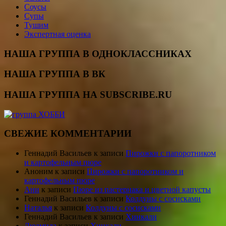
Соусы
Супы
Тушим
Экспертная оценка
НАША ГРУППА В ОДНОКЛАССНИКАХ
НАША ГРУППА В ВК
НАША ГРУППА НА SUBSCRIBE.RU
СВЕЖИЕ КОММЕНТАРИИ
Геннадий Васильев
к записи
Пирожки с папоротником
и картофельным пюре
Аноним
к записи
Пирожки с папоротником и
картофельным пюре
Ани
к записи
Пюре из пастернака и цветной капусты
Геннадий Васильев
к записи
Колдуны с сосисками
Наталья
к записи
Колдуны с сосисками
Геннадий Васильев
к записи
Хинкали
Людмила
к записи
Хинкали