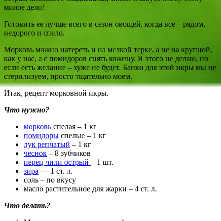
милое дело!
Готовить ее лучше всего в сезон овощей, когда все – рядом,
недорого и спело.
Морковь можно натереть и на мелкой терке, а не на крупной,
как у нас, а с помидоров снять кожицу. Я этого не делаю, но
если есть желание – хуже не будет. Банки для этой икры мы не
стерилизуем, просто тщательно моем.
Итак, рецепт морковной икры.
Что нужно?
морковь
спелая – 1 кг
помидоры
спелые – 1 кг
лук репчатый
– 1 кг
чеснок
– 8 зубчиков
перец чили острый
– 1 шт.
зира
— 1 ст. л.
соль – по вкусу
масло растительное для жарки – 4 ст. л.
Что делать?