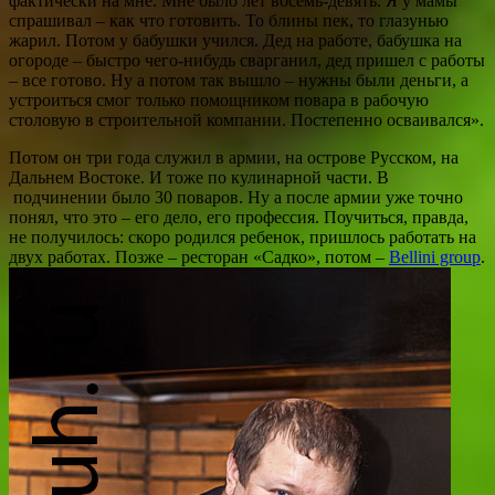
фактически на мне. Мне было лет восемь-девять. Я у мамы
спрашивал – как что готовить. То блины пек, то глазунью
жарил. Потом у бабушки учился. Дед на работе, бабушка на
огороде – быстро чего-нибудь сварганил, дед пришел с работы
– все готово. Ну а потом так вышло – нужны были деньги, а
устроиться смог только помощником повара в рабочую
столовую в строительной компании. Постепенно осваивался».
Потом он три года служил в армии, на острове Русском, на
Дальнем Востоке. И тоже по кулинарной части. В
подчинении было 30 поваров. Ну а после армии уже точно
понял, что это – его дело, его профессия. Поучиться, правда,
не получилось: скоро родился ребенок, пришлось работать на
двух работах. Позже – ресторан «Садко», потом –
Bellini group
.