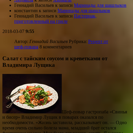
Геннадий Васильев
к записи
Маринады для шашлыков
константин
к записи
Маринады для шашлыков
Геннадий Васильев
к записи
Пастернак,
приготовленный на гриле
2018-03-07
9:55
Автор:
Геннадий Васильев
Рубрика:
Рецепт от
шеф-повара
8 комментариев
Салат с тайским соусом и креветками от
Владимира Лущика
Шеф-повар гастропаба «Свинья
и бисер» Владимир Лущик в поварах оказался по
необходимости. «Жизнь заставила, рассказывает он. — Одно
время очень сильно болела мама, младший брат остался