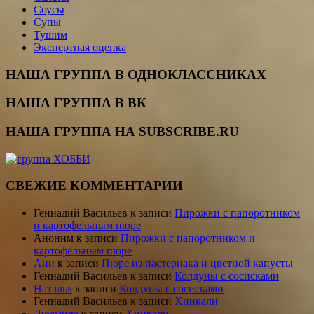
Соусы
Супы
Тушим
Экспертная оценка
НАША ГРУППА В ОДНОКЛАССНИКАХ
НАША ГРУППА В ВК
НАША ГРУППА НА SUBSCRIBE.RU
СВЕЖИЕ КОММЕНТАРИИ
Геннадий Васильев
к записи
Пирожки с папоротником
и картофельным пюре
Аноним
к записи
Пирожки с папоротником и
картофельным пюре
Ани
к записи
Пюре из пастернака и цветной капусты
Геннадий Васильев
к записи
Колдуны с сосисками
Наталья
к записи
Колдуны с сосисками
Геннадий Васильев
к записи
Хинкали
Людмила
к записи
Хинкали