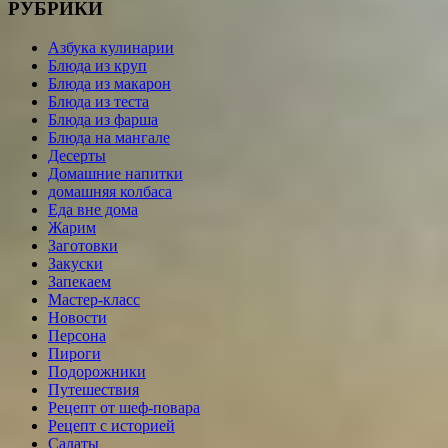
РУБРИКИ
Азбука кулинарии
Блюда из круп
Блюда из макарон
Блюда из теста
Блюда из фарша
Блюда на мангале
Десерты
Домашние напитки
домашняя колбаса
Еда вне дома
Жарим
Заготовки
Закуски
Запекаем
Мастер-класс
Новости
Персона
Пироги
Подорожники
Путешествия
Рецепт от шеф-повара
Рецепт с историей
Салаты