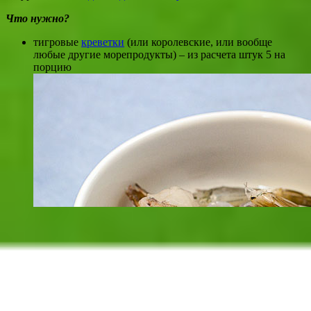
Что нужно?
тигровые
креветки
(или королевские, или вообще
любые другие морепродукты) – из расчета штук 5 на
порцию