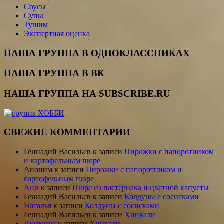
Соусы
Супы
Тушим
Экспертная оценка
НАША ГРУППА В ОДНОКЛАССНИКАХ
НАША ГРУППА В ВК
НАША ГРУППА НА SUBSCRIBE.RU
СВЕЖИЕ КОММЕНТАРИИ
Геннадий Васильев
к записи
Пирожки с папоротником
и картофельным пюре
Аноним
к записи
Пирожки с папоротником и
картофельным пюре
Ани
к записи
Пюре из пастернака и цветной капусты
Геннадий Васильев
к записи
Колдуны с сосисками
Наталья
к записи
Колдуны с сосисками
Геннадий Васильев
к записи
Хинкали
Людмила
к записи
Хинкали