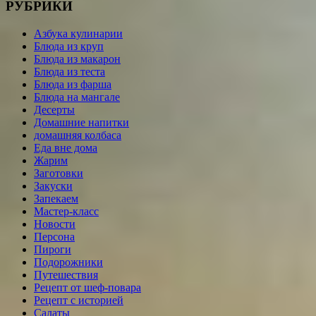
РУБРИКИ
Азбука кулинарии
Блюда из круп
Блюда из макарон
Блюда из теста
Блюда из фарша
Блюда на мангале
Десерты
Домашние напитки
домашняя колбаса
Еда вне дома
Жарим
Заготовки
Закуски
Запекаем
Мастер-класс
Новости
Персона
Пироги
Подорожники
Путешествия
Рецепт от шеф-повара
Рецепт с историей
Салаты