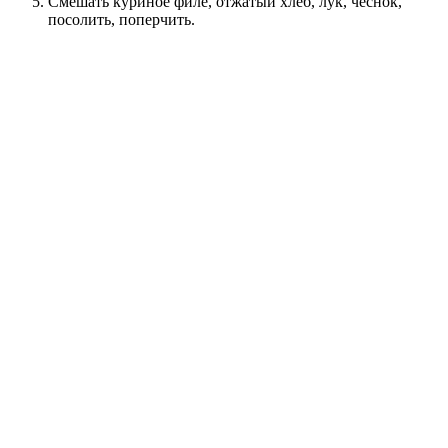
Смешать куриное филе, отжатый хлеб, лук, чеснок,
посолить, поперчить.