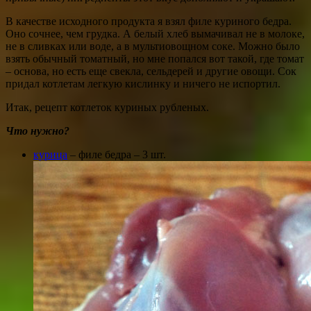
В качестве исходного продукта я взял филе куриного бедра.
Оно сочнее, чем грудка. А белый хлеб вымачивал не в молоке,
не в сливках или воде, а в мультиовощном соке. Можно было
взять обычный томатный, но мне попался вот такой, где томат
– основа, но есть еще свекла, сельдерей и другие овощи. Сок
придал котлетам легкую кислинку и ничего не испортил.
Итак, рецепт котлеток куриных рубленых.
Что нужно?
курица
– филе бедра – 3 шт.