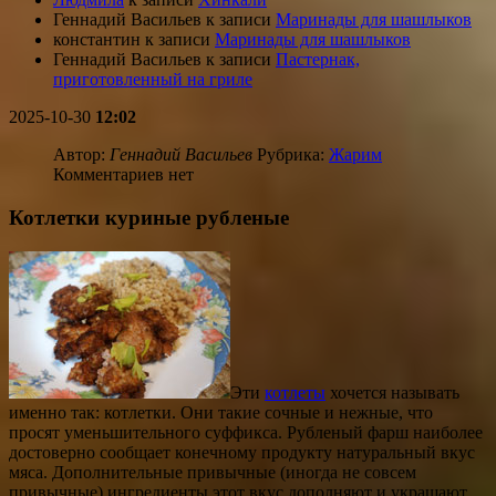
Геннадий Васильев
к записи
Маринады для шашлыков
константин
к записи
Маринады для шашлыков
Геннадий Васильев
к записи
Пастернак,
приготовленный на гриле
2025-10-30
12:02
Автор:
Геннадий Васильев
Рубрика:
Жарим
Комментариев нет
Котлетки куриные рубленые
Эти
котлеты
хочется называть
именно так: котлетки. Они такие сочные и нежные, что
просят уменьшительного суффикса. Рубленый фарш наиболее
достоверно сообщает конечному продукту натуральный вкус
мяса. Дополнительные привычные (иногда не совсем
привычные) ингредиенты этот вкус дополняют и украшают.