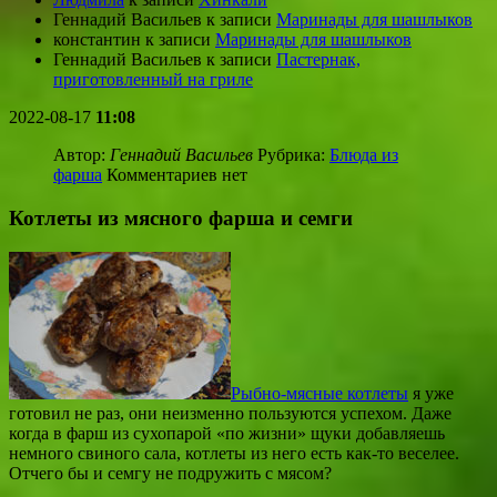
Геннадий Васильев
к записи
Маринады для шашлыков
константин
к записи
Маринады для шашлыков
Геннадий Васильев
к записи
Пастернак,
приготовленный на гриле
2022-08-17
11:08
Автор:
Геннадий Васильев
Рубрика:
Блюда из
фарша
Комментариев нет
Котлеты из мясного фарша и семги
Рыбно-мясные котлеты
я уже
готовил не раз, они неизменно пользуются успехом. Даже
когда в фарш из сухопарой «по жизни» щуки добавляешь
немного свиного сала, котлеты из него есть как-то веселее.
Отчего бы и семгу не подружить с мясом?