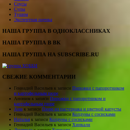
Соусы
Супы
Тушим
Экспертная оценка
НАША ГРУППА В ОДНОКЛАССНИКАХ
НАША ГРУППА В ВК
НАША ГРУППА НА SUBSCRIBE.RU
СВЕЖИЕ КОММЕНТАРИИ
Геннадий Васильев
к записи
Пирожки с папоротником
и картофельным пюре
Аноним
к записи
Пирожки с папоротником и
картофельным пюре
Ани
к записи
Пюре из пастернака и цветной капусты
Геннадий Васильев
к записи
Колдуны с сосисками
Наталья
к записи
Колдуны с сосисками
Геннадий Васильев
к записи
Хинкали
Людмила
к записи
Хинкали