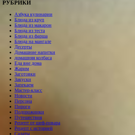
РУБРИКИ
Азбука кулинарии
Блюда из круп
Блюда из макарон
Блюда из теста
Блюда из фарша
Блюда на мангале
Десерты
Домашние напитки
домашняя колбаса
Еда вне дома
Жарим
Заготовки
Закуски
Запекаем
Мастер-класс
Новости
Персона
Пироги
Подорожники
Путешествия
Рецепт от шеф-повара
Рецепт с историей
Салаты