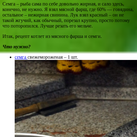
Семга – рыба сама по себе довольно жирная, и сало здесь,
конечно, не нужно. Я взял мясной фарш, где 60% — говядина,
остальное – нежирная свинина. Лук взял красный – он не
такой жгучий, как обычный, порезал крупно, просто потому
что поторопился. Лучше резать его мельче.
Итак, рецепт котлет из мясного фарша и семги.
Что нужно?
семга
свежемороженая – 1 шт.