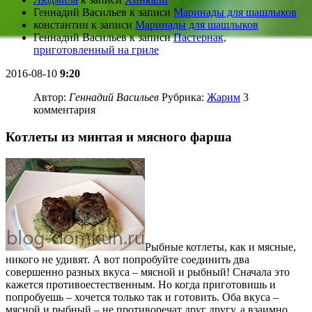
Геннадий Васильев
к записи
Маринады для шашлыков
константин
к записи
Маринады для шашлыков
Геннадий Васильев
к записи
Пастернак,
приготовленный на гриле
2016-08-10
9:20
Автор:
Геннадий Васильев
Рубрика:
Жарим
3
комментария
Котлеты из минтая и мясного фарша
Рыбные котлеты, как и мясные,
никого не удивят. А вот попробуйте соединить два
совершенно разных вкуса – мясной и рыбный! Сначала это
кажется противоестественным. Но когда приготовишь и
попробуешь – хочется только так и готовить. Оба вкуса –
мясной и рыбный – не противоречат друг другу, а взаимно