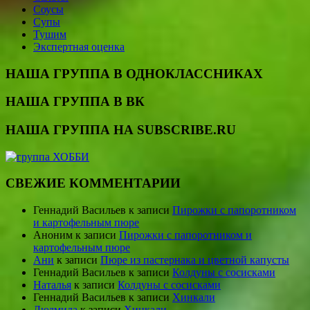
Соусы
Супы
Тушим
Экспертная оценка
НАША ГРУППА В ОДНОКЛАССНИКАХ
НАША ГРУППА В ВК
НАША ГРУППА НА SUBSCRIBE.RU
СВЕЖИЕ КОММЕНТАРИИ
Геннадий Васильев
к записи
Пирожки с папоротником
и картофельным пюре
Аноним
к записи
Пирожки с папоротником и
картофельным пюре
Ани
к записи
Пюре из пастернака и цветной капусты
Геннадий Васильев
к записи
Колдуны с сосисками
Наталья
к записи
Колдуны с сосисками
Геннадий Васильев
к записи
Хинкали
Людмила
к записи
Хинкали