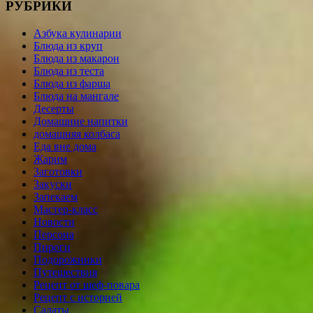
РУБРИКИ
Азбука кулинарии
Блюда из круп
Блюда из макарон
Блюда из теста
Блюда из фарша
Блюда на мангале
Десерты
Домашние напитки
домашняя колбаса
Еда вне дома
Жарим
Заготовки
Закуски
Запекаем
Мастер-класс
Новости
Персона
Пироги
Подорожники
Путешествия
Рецепт от шеф-повара
Рецепт с историей
Салаты