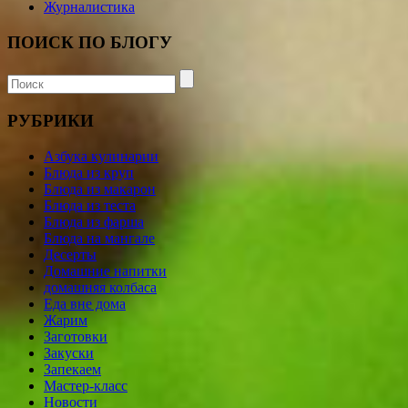
Журналистика
ПОИСК ПО БЛОГУ
РУБРИКИ
Азбука кулинарии
Блюда из круп
Блюда из макарон
Блюда из теста
Блюда из фарша
Блюда на мангале
Десерты
Домашние напитки
домашняя колбаса
Еда вне дома
Жарим
Заготовки
Закуски
Запекаем
Мастер-класс
Новости