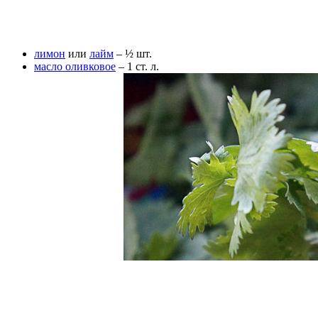
лимон
или
лайм
– ½ шт.
масло оливковое
– 1 ст. л.