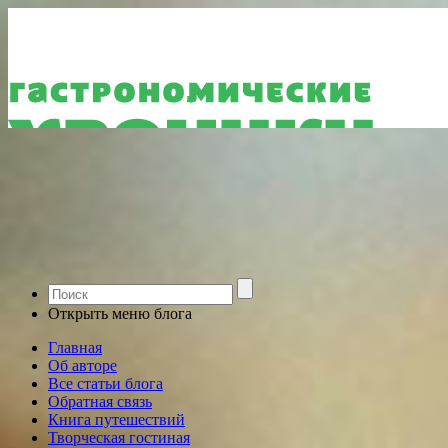
Открыть меню блога
Главная
Об авторе
Все статьи блога
Обратная связь
Книга путешествий
Творческая гостиная