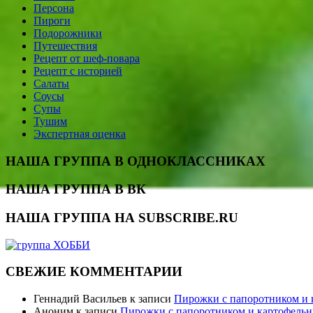
Персона
Пироги
Подорожники
Путешествия
Рецепт от шеф-повара
Рецепт с историей
Салаты
Соусы
Супы
Тушим
Экспертная оценка
НАША ГРУППА В ОДНОКЛАССНИКАХ
НАША ГРУППА В ВК
НАША ГРУППА НА SUBSCRIBE.RU
СВЕЖИЕ КОММЕНТАРИИ
Геннадий Васильев
к записи
Пирожки с папоротником и
Аноним
к записи
Пирожки с папоротником и картофель