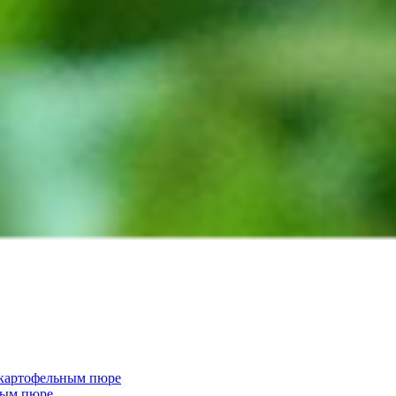
 картофельным пюре
ным пюре