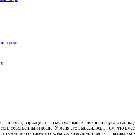
на гриле
ия
– по сути, вариация на тему гуакамоле, нежного соуса из авока
нести собственный нюанс. У меня это выразилось в том, что вмест
одить дип до состояния совсем уж воздушной пасты – размял авок