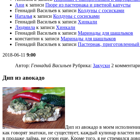
Ани
к записи
Пюре из пастернака и цветной капусты
Геннадий Васильев
к записи
Колдуны с сосисками
Наталья
к записи
Колдуны с сосисками
Геннадий Васильев
к записи
Хинкали
Людмила
к записи
Хинкали
Геннадий Васильев
к записи
Маринады для шашлыков
константин
к записи
Маринады для шашлыков
Геннадий Васильев
к записи
Пастернак, приготовленный 
2018-06-11
9:00
Автор:
Геннадий Васильев
Рубрика:
Закуски
2 комментар
Дип из авокадо
Дип из авокадо в моем исполнении 
как говорят знатоки, не существует, каждый кулинар властен в
в продаже лайма, не сезон еще. Кроме того, я не стремился дов