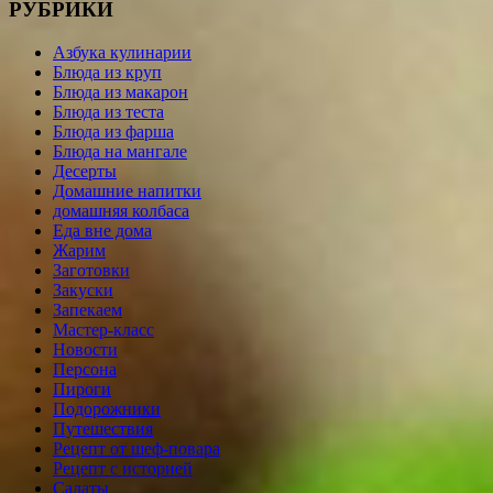
РУБРИКИ
Азбука кулинарии
Блюда из круп
Блюда из макарон
Блюда из теста
Блюда из фарша
Блюда на мангале
Десерты
Домашние напитки
домашняя колбаса
Еда вне дома
Жарим
Заготовки
Закуски
Запекаем
Мастер-класс
Новости
Персона
Пироги
Подорожники
Путешествия
Рецепт от шеф-повара
Рецепт с историей
Салаты