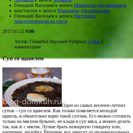
Геннадий Васильев
к записи
Маринады для шашлыков
константин
к записи
Маринады для шашлыков
Геннадий Васильев
к записи
Пастернак,
приготовленный на гриле
2017-05-22
9:00
Автор:
Геннадий Васильев
Рубрика:
Супы
2
комментария
Суп со щавелем
Один из самых весенне-летних
супов – суп со щавелем. Как только появляется молодой
щавель, я обязательно варю такой супчик. Его можно готовить
только на мясном бульоне, не кладя в суп мяса, а можно делать
так, как я: с мясом. Лучше брать нежирную говядину или,
например, индейку. Впрочем, все зависит от индивидуальных