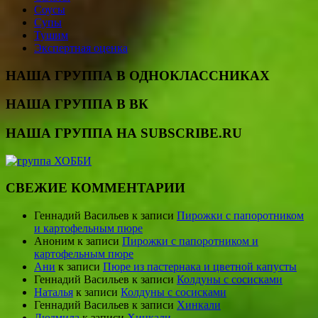
Соусы
Супы
Тушим
Экспертная оценка
НАША ГРУППА В ОДНОКЛАССНИКАХ
НАША ГРУППА В ВК
НАША ГРУППА НА SUBSCRIBE.RU
СВЕЖИЕ КОММЕНТАРИИ
Геннадий Васильев
к записи
Пирожки с папоротником
и картофельным пюре
Аноним
к записи
Пирожки с папоротником и
картофельным пюре
Ани
к записи
Пюре из пастернака и цветной капусты
Геннадий Васильев
к записи
Колдуны с сосисками
Наталья
к записи
Колдуны с сосисками
Геннадий Васильев
к записи
Хинкали
Людмила
к записи
Хинкали