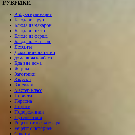
РУБРИКИ
Азбука кулинарии
Блюда из круп
Блюда из макарон
Блюда из теста
Блюда из фарша
Блюда на мангале
Десерты
Домашние напитки
домашняя колбаса
Еда вне дома
Жарим
Заготовки
Закуски
Запекаем
Мастер-класс
Новости
Персона
Пироги
Подорожники
Путешествия
Рецепт от шеф-повара
Рецепт с историей
Салаты