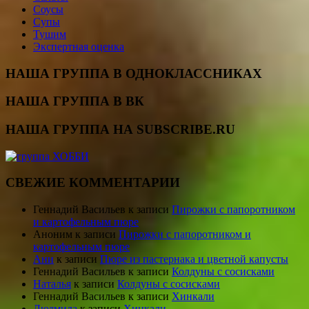
Соусы
Супы
Тушим
Экспертная оценка
НАША ГРУППА В ОДНОКЛАССНИКАХ
НАША ГРУППА В ВК
НАША ГРУППА НА SUBSCRIBE.RU
СВЕЖИЕ КОММЕНТАРИИ
Геннадий Васильев
к записи
Пирожки с папоротником
и картофельным пюре
Аноним
к записи
Пирожки с папоротником и
картофельным пюре
Ани
к записи
Пюре из пастернака и цветной капусты
Геннадий Васильев
к записи
Колдуны с сосисками
Наталья
к записи
Колдуны с сосисками
Геннадий Васильев
к записи
Хинкали
Людмила
к записи
Хинкали