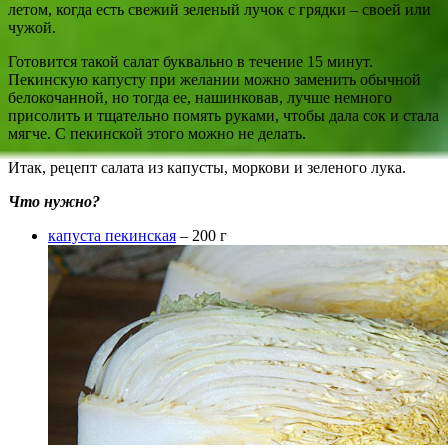
летом, когда есть свежий зеленый лучок с грядки – своей или
чужой.
Готовится такой салат буквально в течение 15 минут.
Пекинскую капусту при желании можно заменить обычной
белокочанной, но тогда ее, нашинковав, лучше немного
присолить и тщательно помять руками, чтобы дала сок и стала
мягче. С пекинской этого можно не делать.
Итак, рецепт салата из капусты, моркови и зеленого лука.
Что нужно?
капуста пекинская
– 200 г