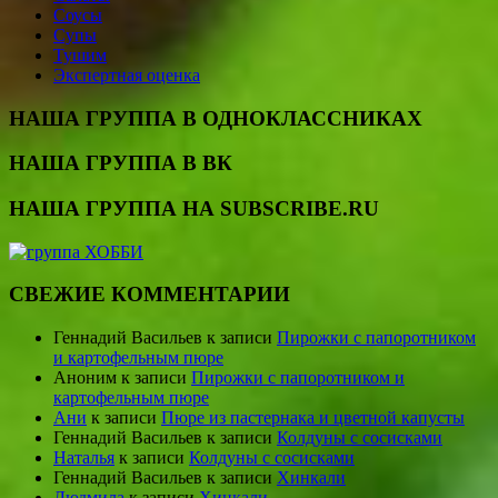
Соусы
Супы
Тушим
Экспертная оценка
НАША ГРУППА В ОДНОКЛАССНИКАХ
НАША ГРУППА В ВК
НАША ГРУППА НА SUBSCRIBE.RU
СВЕЖИЕ КОММЕНТАРИИ
Геннадий Васильев
к записи
Пирожки с папоротником
и картофельным пюре
Аноним
к записи
Пирожки с папоротником и
картофельным пюре
Ани
к записи
Пюре из пастернака и цветной капусты
Геннадий Васильев
к записи
Колдуны с сосисками
Наталья
к записи
Колдуны с сосисками
Геннадий Васильев
к записи
Хинкали
Людмила
к записи
Хинкали