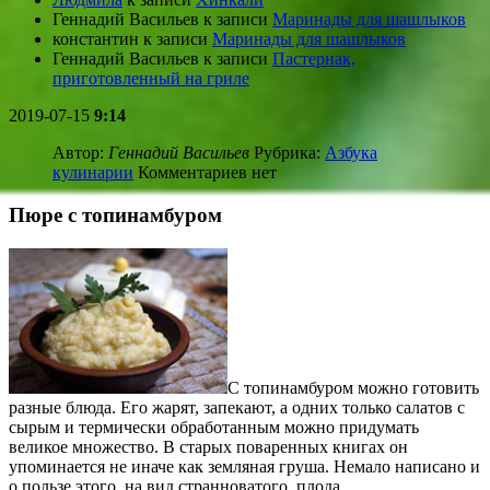
Геннадий Васильев
к записи
Маринады для шашлыков
константин
к записи
Маринады для шашлыков
Геннадий Васильев
к записи
Пастернак,
приготовленный на гриле
2019-07-15
9:14
Автор:
Геннадий Васильев
Рубрика:
Азбука
кулинарии
Комментариев нет
Пюре с топинамбуром
С топинамбуром можно готовить
разные блюда. Его жарят, запекают, а одних только салатов с
сырым и термически обработанным можно придумать
великое множество. В старых поваренных книгах он
упоминается не иначе как земляная груша. Немало написано и
о пользе этого, на вид странноватого, плода.