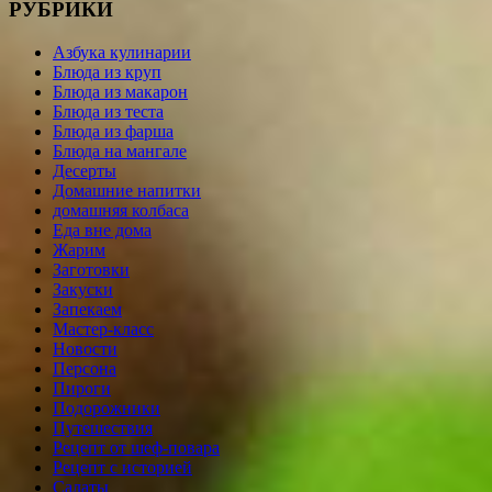
РУБРИКИ
Азбука кулинарии
Блюда из круп
Блюда из макарон
Блюда из теста
Блюда из фарша
Блюда на мангале
Десерты
Домашние напитки
домашняя колбаса
Еда вне дома
Жарим
Заготовки
Закуски
Запекаем
Мастер-класс
Новости
Персона
Пироги
Подорожники
Путешествия
Рецепт от шеф-повара
Рецепт с историей
Салаты