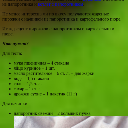
из папоротника и
котлет с папоротником
.
Не менее интересными по вкусу получаются жареные
пирожки с начинкой из папоротника и картофельного пюре.
Итак, рецепт пирожков с папоротником и картофельным
пюре.
Что нужно?
Для теста:
мука пшеничная – 4 стакана
яйцо куриное – 1 шт.
масло растительное – 6 ст. л. + для жарки
вода – 1,5 стакана
соль – 1,5 ч. л.
сахар – 1 ст. л.
дрожжи сухие – 1 пакетик (11 г)
Для начинки:
папоротник свежий – 2 больших пучка