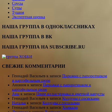
Соусы
Супы
Тушим
Экспертная оценка
НАША ГРУППА В ОДНОКЛАССНИКАХ
НАША ГРУППА В ВК
НАША ГРУППА НА SUBSCRIBE.RU
СВЕЖИЕ КОММЕНТАРИИ
Геннадий Васильев
к записи
Пирожки с папоротником
и картофельным пюре
Аноним
к записи
Пирожки с папоротником и
картофельным пюре
Ани
к записи
Пюре из пастернака и цветной капусты
Геннадий Васильев
к записи
Колдуны с сосисками
Наталья
к записи
Колдуны с сосисками
Геннадий Васильев
к записи
Хинкали
Людмила
к записи
Хинкали