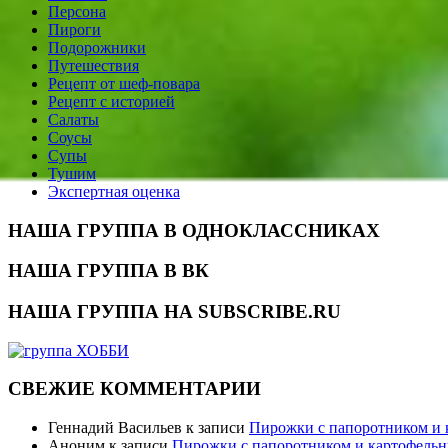
Персона
Пироги
Подорожники
Путешествия
Рецепт от шеф-повара
Рецепт с историей
Салаты
Соусы
Супы
Тушим
Экспертная оценка
НАША ГРУППА В ОДНОКЛАССНИКАХ
НАША ГРУППА В ВК
НАША ГРУППА НА SUBSCRIBE.RU
СВЕЖИЕ КОММЕНТАРИИ
Геннадий Васильев
к записи
Пирожки с папоротником и
Аноним
к записи
Пирожки с папоротником и картофель