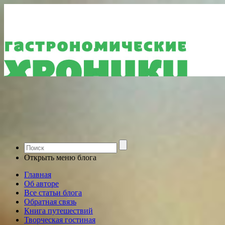
Открыть меню блога
Главная
Об авторе
Все статьи блога
Обратная связь
Книга путешествий
Творческая гостиная