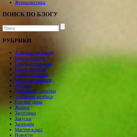
Журналистика
ПОИСК ПО БЛОГУ
РУБРИКИ
Азбука кулинарии
Блюда из круп
Блюда из макарон
Блюда из теста
Блюда из фарша
Блюда на мангале
Десерты
Домашние напитки
домашняя колбаса
Еда вне дома
Жарим
Заготовки
Закуски
Запекаем
Мастер-класс
Новости