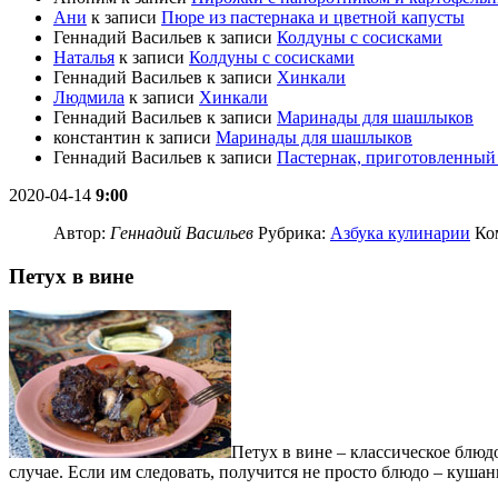
Ани
к записи
Пюре из пастернака и цветной капусты
Геннадий Васильев
к записи
Колдуны с сосисками
Наталья
к записи
Колдуны с сосисками
Геннадий Васильев
к записи
Хинкали
Людмила
к записи
Хинкали
Геннадий Васильев
к записи
Маринады для шашлыков
константин
к записи
Маринады для шашлыков
Геннадий Васильев
к записи
Пастернак, приготовленный 
2020-04-14
9:00
Автор:
Геннадий Васильев
Рубрика:
Азбука кулинарии
Ко
Петух в вине
Петух в вине – классическое блюд
случае. Если им следовать, получится не просто блюдо – кушан