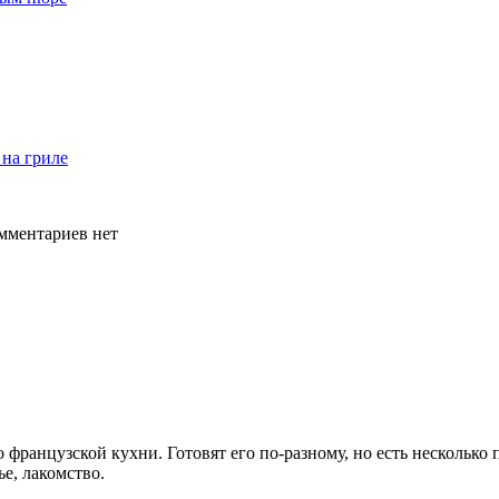
на гриле
мментариев нет
о французской кухни. Готовят его по-разному, но есть нескольк
ье, лакомство.