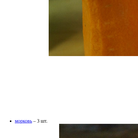
морковь
– 3 шт.