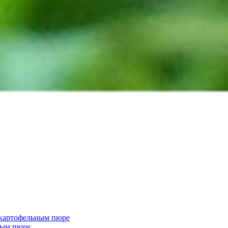
 картофельным пюре
ным пюре