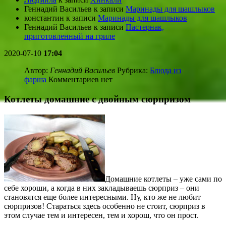
Геннадий Васильев
к записи
Маринады для шашлыков
константин
к записи
Маринады для шашлыков
Геннадий Васильев
к записи
Пастернак,
приготовленный на гриле
2020-07-10
17:04
Автор:
Геннадий Васильев
Рубрика:
Блюда из
фарша
Комментариев нет
Котлеты домашние с двойным сюрпризом
Домашние котлеты – уже сами по
себе хороши, а когда в них закладываешь сюрприз – они
становятся еще более интересными. Ну, кто же не любит
сюрпризов! Стараться здесь особенно не стоит, сюрприз в
этом случае тем и интересен, тем и хорош, что он прост.