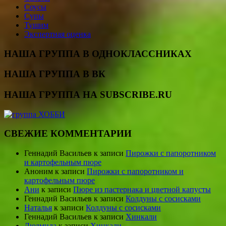
Соусы
Супы
Тушим
Экспертная оценка
НАША ГРУППА В ОДНОКЛАССНИКАХ
НАША ГРУППА В ВК
НАША ГРУППА НА SUBSCRIBE.RU
СВЕЖИЕ КОММЕНТАРИИ
Геннадий Васильев
к записи
Пирожки с папоротником
и картофельным пюре
Аноним
к записи
Пирожки с папоротником и
картофельным пюре
Ани
к записи
Пюре из пастернака и цветной капусты
Геннадий Васильев
к записи
Колдуны с сосисками
Наталья
к записи
Колдуны с сосисками
Геннадий Васильев
к записи
Хинкали
Людмила
к записи
Хинкали