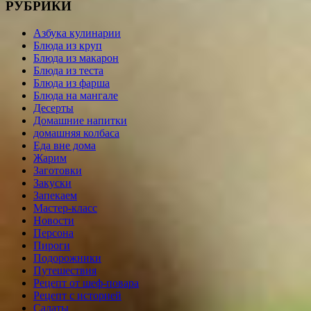
РУБРИКИ
Азбука кулинарии
Блюда из круп
Блюда из макарон
Блюда из теста
Блюда из фарша
Блюда на мангале
Десерты
Домашние напитки
домашняя колбаса
Еда вне дома
Жарим
Заготовки
Закуски
Запекаем
Мастер-класс
Новости
Персона
Пироги
Подорожники
Путешествия
Рецепт от шеф-повара
Рецепт с историей
Салаты