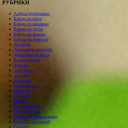
РУБРИКИ
Азбука кулинарии
Блюда из круп
Блюда из макарон
Блюда из теста
Блюда из фарша
Блюда на мангале
Десерты
Домашние напитки
домашняя колбаса
Еда вне дома
Жарим
Заготовки
Закуски
Запекаем
Мастер-класс
Новости
Персона
Пироги
Подорожники
Путешествия
Рецепт от шеф-повара
Рецепт с историей
Салаты