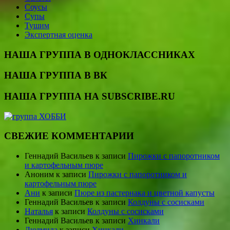
Соусы
Супы
Тушим
Экспертная оценка
НАША ГРУППА В ОДНОКЛАССНИКАХ
НАША ГРУППА В ВК
НАША ГРУППА НА SUBSCRIBE.RU
СВЕЖИЕ КОММЕНТАРИИ
Геннадий Васильев
к записи
Пирожки с папоротником
и картофельным пюре
Аноним
к записи
Пирожки с папоротником и
картофельным пюре
Ани
к записи
Пюре из пастернака и цветной капусты
Геннадий Васильев
к записи
Колдуны с сосисками
Наталья
к записи
Колдуны с сосисками
Геннадий Васильев
к записи
Хинкали
Людмила
к записи
Хинкали