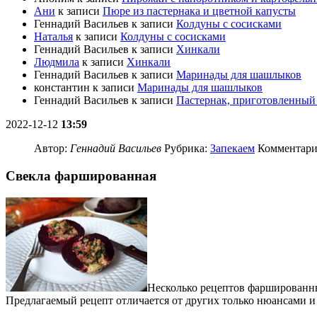
Ани
к записи
Пюре из пастернака и цветной капусты
Геннадий Васильев
к записи
Колдуны с сосисками
Наталья
к записи
Колдуны с сосисками
Геннадий Васильев
к записи
Хинкали
Людмила
к записи
Хинкали
Геннадий Васильев
к записи
Маринады для шашлыков
константин
к записи
Маринады для шашлыков
Геннадий Васильев
к записи
Пастернак, приготовленный 
2022-12-12
13:59
Автор:
Геннадий Васильев
Рубрика:
Запекаем
Комментари
Свекла фаршированная
Несколько рецептов фаршированных
Предлагаемый рецепт отличается от других только нюансами и 