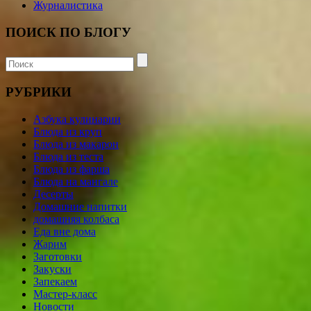
Журналистика
ПОИСК ПО БЛОГУ
РУБРИКИ
Азбука кулинарии
Блюда из круп
Блюда из макарон
Блюда из теста
Блюда из фарша
Блюда на мангале
Десерты
Домашние напитки
домашняя колбаса
Еда вне дома
Жарим
Заготовки
Закуски
Запекаем
Мастер-класс
Новости