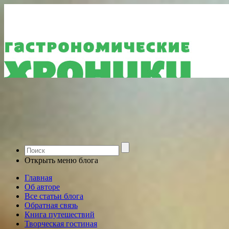
Открыть меню блога
Главная
Об авторе
Все статьи блога
Обратная связь
Книга путешествий
Творческая гостиная