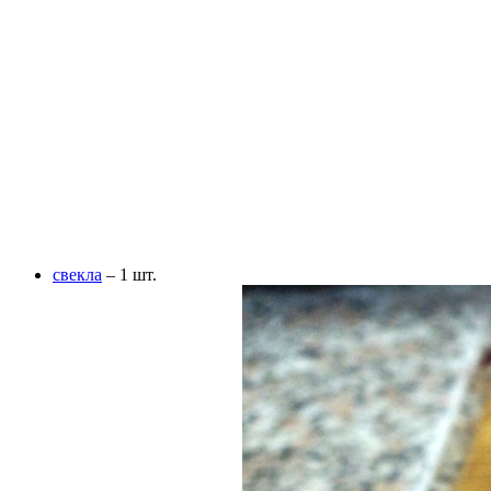
свекла
– 1 шт.