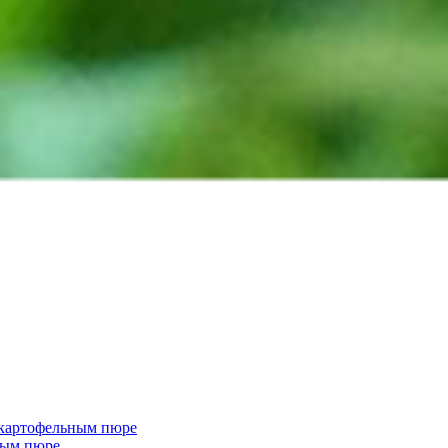
 картофельным пюре
ным пюре