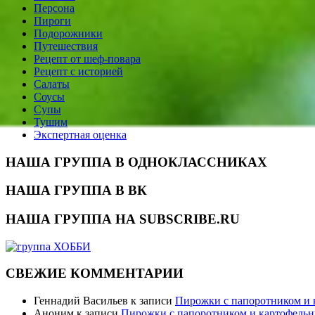
Персона
Пироги
Подорожники
Путешествия
Рецепт от шеф-повара
Рецепт с историей
Салаты
Соусы
Супы
Тушим
Экспертная оценка
НАША ГРУППА В ОДНОКЛАССНИКАХ
НАША ГРУППА В ВК
НАША ГРУППА НА SUBSCRIBE.RU
СВЕЖИЕ КОММЕНТАРИИ
Геннадий Васильев
к записи
Пирожки с папоротником и
Аноним
к записи
Пирожки с папоротником и картофель