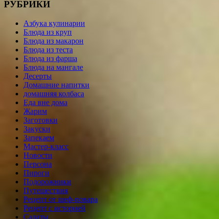
РУБРИКИ
Азбука кулинарии
Блюда из круп
Блюда из макарон
Блюда из теста
Блюда из фарша
Блюда на мангале
Десерты
Домашние напитки
домашняя колбаса
Еда вне дома
Жарим
Заготовки
Закуски
Запекаем
Мастер-класс
Новости
Персона
Пироги
Подорожники
Путешествия
Рецепт от шеф-повара
Рецепт с историей
Салаты