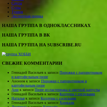
Соусы
Супы
Тушим
Экспертная оценка
НАША ГРУППА В ОДНОКЛАССНИКАХ
НАША ГРУППА В ВК
НАША ГРУППА НА SUBSCRIBE.RU
СВЕЖИЕ КОММЕНТАРИИ
Геннадий Васильев
к записи
Пирожки с папоротником
и картофельным пюре
Аноним
к записи
Пирожки с папоротником и
картофельным пюре
Ани
к записи
Пюре из пастернака и цветной капусты
Геннадий Васильев
к записи
Колдуны с сосисками
Наталья
к записи
Колдуны с сосисками
Геннадий Васильев
к записи
Хинкали
Людмила
к записи
Хинкали