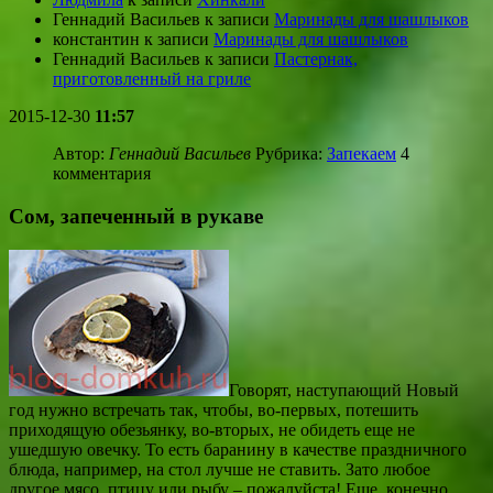
Геннадий Васильев
к записи
Маринады для шашлыков
константин
к записи
Маринады для шашлыков
Геннадий Васильев
к записи
Пастернак,
приготовленный на гриле
2015-12-30
11:57
Автор:
Геннадий Васильев
Рубрика:
Запекаем
4
комментария
Сом, запеченный в рукаве
Говорят, наступающий Новый
год нужно встречать так, чтобы, во-первых, потешить
приходящую обезьянку, во-вторых, не обидеть еще не
ушедшую овечку. То есть баранину в качестве праздничного
блюда, например, на стол лучше не ставить. Зато любое
другое мясо, птицу или рыбу – пожалуйста! Еще, конечно,