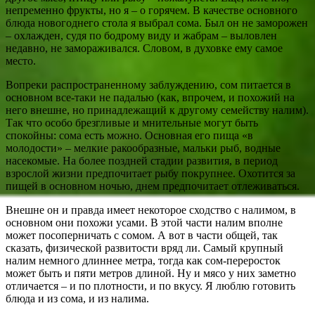
непременно фрукты, но я – о горячем. В качестве основного
блюда новогоднего стола я выбрал сома. Был он не заморожен
– охлажден, судя по бодрому виду и жабрам – выловлен
недавно, не замораживался. Словом, в духовке ему самое
место.
Вопреки распространенному заблуждению, сом питается в
основном все-таки не падалью (как, впрочем, и похожий на
него внешне, но принадлежащий к другому семейству налим).
Так что особо брезгливые и мнительные могут быть
спокойны: сома есть можно. Основная его пища «в
молодости» – мелкие ракообразные, мальки рыб, водные
насекомые. На более поздней стадии развития, в период
взрослой жизни предпочитает рыбу покрупнее. Охотится за
пищей в основном ночью, днем предпочитает отлеживаться.
Внешне он и правда имеет некоторое сходство с налимом, в
основном они похожи усами. В этой части налим вполне
может посоперничать с сомом. А вот в части общей, так
сказать, физической развитости вряд ли. Самый крупный
налим немного длиннее метра, тогда как сом-переросток
может быть и пяти метров длиной. Ну и мясо у них заметно
отличается – и по плотности, и по вкусу. Я люблю готовить
блюда и из сома, и из налима.