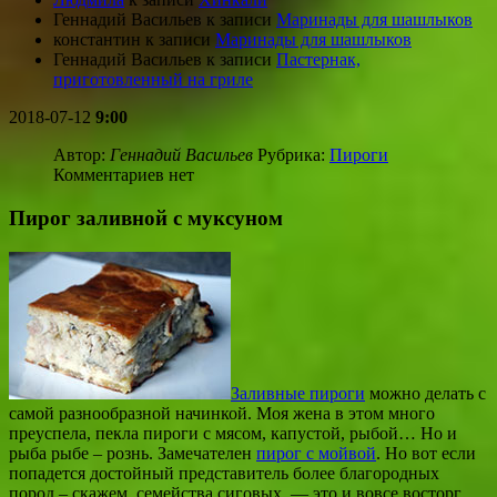
Геннадий Васильев
к записи
Маринады для шашлыков
константин
к записи
Маринады для шашлыков
Геннадий Васильев
к записи
Пастернак,
приготовленный на гриле
2018-07-12
9:00
Автор:
Геннадий Васильев
Рубрика:
Пироги
Комментариев нет
Пирог заливной с муксуном
Заливные пироги
можно делать с
самой разнообразной начинкой. Моя жена в этом много
преуспела, пекла пироги с мясом, капустой, рыбой… Но и
рыба рыбе – рознь. Замечателен
пирог с мойвой
. Но вот если
попадется достойный представитель более благородных
пород – скажем, семейства сиговых, — это и вовсе восторг.