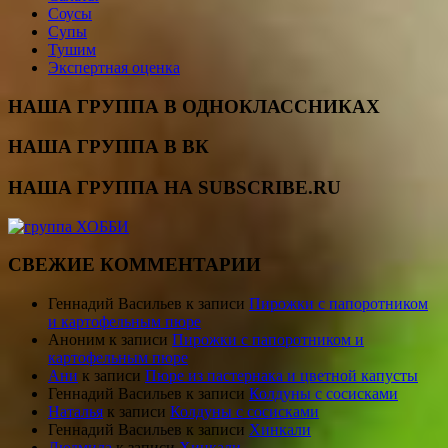
Соусы
Супы
Тушим
Экспертная оценка
НАША ГРУППА В ОДНОКЛАССНИКАХ
НАША ГРУППА В ВК
НАША ГРУППА НА SUBSCRIBE.RU
СВЕЖИЕ КОММЕНТАРИИ
Геннадий Васильев
к записи
Пирожки с папоротником
и картофельным пюре
Аноним
к записи
Пирожки с папоротником и
картофельным пюре
Ани
к записи
Пюре из пастернака и цветной капусты
Геннадий Васильев
к записи
Колдуны с сосисками
Наталья
к записи
Колдуны с сосисками
Геннадий Васильев
к записи
Хинкали
Людмила
к записи
Хинкали