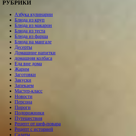
РУБРИКИ
Азбука кулинарии
Блюда из круп
Блюда из макарон
Блюда из теста
Блюда из фарша
Блюда на мангале
Десерты
Домашние напитки
домашняя колбаса
Еда вне дома
Жарим
Заготовки
Закуски
Запекаем
Мастер-класс
Новости
Персона
Пироги
Подорожники
Путешествия
Рецепт от шеф-повара
Рецепт с историей
Салаты