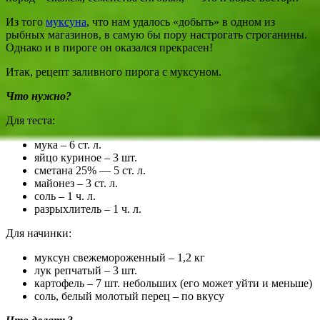
Из того
муксуна
, что нам удалось «добыть» в одном из
рыбных магазинов, в самую бы пору настрогать строганины.
Однако и в пироге он оказался прекрасен!
Итак, рецепт заливного пирога с муксуном.
Что нужно?
Для теста:
мука – 6 ст. л.
яйцо куриное – 3 шт.
сметана 25% — 5 ст. л.
майонез – 3 ст. л.
соль – 1 ч. л.
разрыхлитель – 1 ч. л.
Для начинки:
муксун свежемороженный – 1,2 кг
лук репчатый – 3 шт.
картофель – 7 шт. небольших (его может уйти и меньше)
соль, белый молотый перец – по вкусу