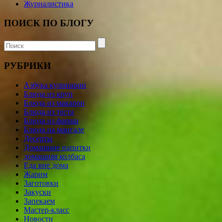
Журналистика
ПОИСК ПО БЛОГУ
РУБРИКИ
Азбука кулинарии
Блюда из круп
Блюда из макарон
Блюда из теста
Блюда из фарша
Блюда на мангале
Десерты
Домашние напитки
домашняя колбаса
Еда вне дома
Жарим
Заготовки
Закуски
Запекаем
Мастер-класс
Новости