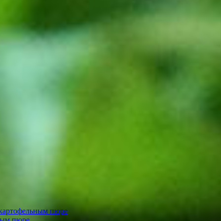
 картофельным пюре
ным пюре