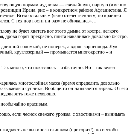
ветствующую нормам иудаизма — свежайшую, парную (именно
 провинции Ирана, рис – в конкретном районе Афганистана. Я
олнечное. Всем остальным (явно отечественным, по крайней
дался. С тех пор гости ни разу не обижались»…
 плову не будет хватать вот этого дымка от костра, легкого,
ая, дрова горят прекрасно, плита накалилась довольно быстро.
длинной соломкой, не поперек, а вдоль корнеплода. Лук
обычный, круглозерный — промывается многократно – и
 Так много, что показалось – избыточно. Но – так велел
бжарилась многослойная масса (время определить довольно
к называемый супчик». Вообще-то он называется зирвак. От его
и недоварить тоже нехорошо.
я необычайно красивым.
рошо, если чеснок свежего урожая, с хвостиками – вынимать
ы жидкость не выкипела слишком (пригорит!), но и чтобы