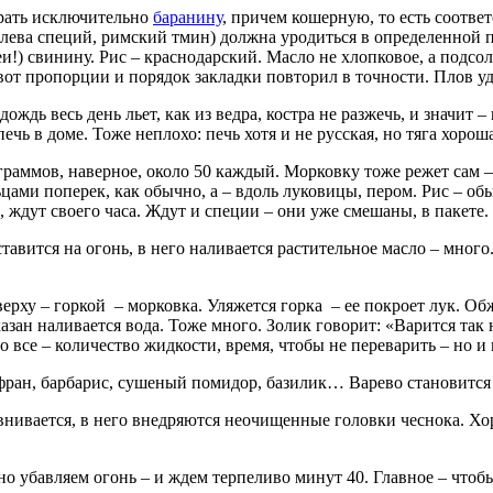
брать исключительно
баранину
, причем кошерную, то есть соот
ролева специй, римский тмин) должна уродиться в определенной
еи!) свинину. Рис – краснодарский. Масло не хлопковое, а подс
 вот пропорции и порядок закладки повторил в точности. Плов у
дождь весь день льет, как из ведра, костра не разжечь, и значит –
ечь в доме. Тоже неплохо: печь хотя и не русская, но тяга хорош
аммов, наверное, около 50 каждый. Морковку тоже режет сам – 
ьцами поперек, как обычно, а – вдоль луковицы, пером. Рис – 
, ждут своего часа. Ждут и специи – они уже смешаны, в пакете.
авится на огонь, в него наливается растительное масло – много.
верху – горкой – морковка. Уляжется горка – ее покроет лук. О
 казан наливается вода. Тоже много. Золик говорит: «Варится та
но все – количество жидкости, время, чтобы не переварить – но 
афран, барбарис, сушеный помидор, базилик… Варево становитс
авнивается, в него внедряются неочищенные головки чеснока. Хо
о убавляем огонь – и ждем терпеливо минут 40. Главное – чтоб