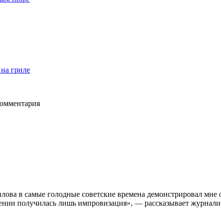
на гриле
комментария
лова в самые голодные советские времена демонстрировал мне о
ении получилась лишь импровизация», — рассказывает журналис