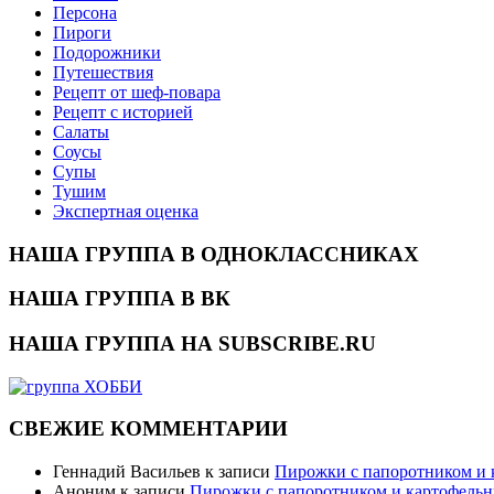
Персона
Пироги
Подорожники
Путешествия
Рецепт от шеф-повара
Рецепт с историей
Салаты
Соусы
Супы
Тушим
Экспертная оценка
НАША ГРУППА В ОДНОКЛАССНИКАХ
НАША ГРУППА В ВК
НАША ГРУППА НА SUBSCRIBE.RU
СВЕЖИЕ КОММЕНТАРИИ
Геннадий Васильев
к записи
Пирожки с папоротником и
Аноним
к записи
Пирожки с папоротником и картофель