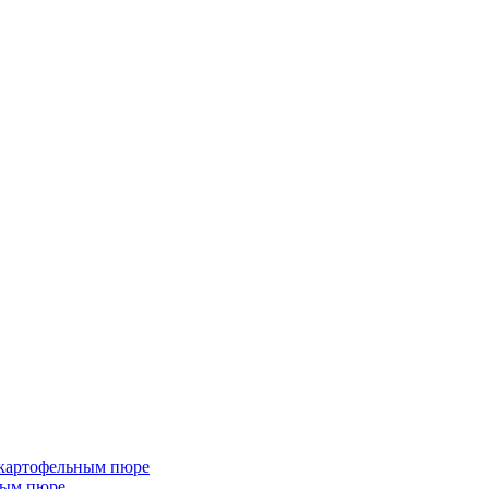
 картофельным пюре
ным пюре