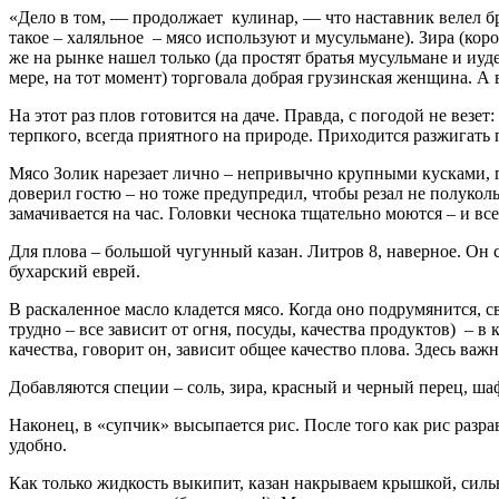
«Дело в том, — продолжает кулинар, — что наставник велел 
такое – халяльное – мясо используют и мусульмане). Зира (ко
же на рынке нашел только (да простят братья мусульмане и иуд
мере, на тот момент) торговала добрая грузинская женщина. А
На этот раз плов готовится на даче. Правда, с погодой не везет: 
терпкого, всегда приятного на природе. Приходится разжигать п
Мясо Золик нарезает лично – непривычно крупными кусками, гр
доверил гостю – но тоже предупредил, чтобы резал не полукол
замачивается на час. Головки чеснока тщательно моются – и все
Для плова – большой чугунный казан. Литров 8, наверное. Он ст
бухарский еврей.
В раскаленное масло кладется мясо. Когда оно подрумянится, с
трудно – все зависит от огня, посуды, качества продуктов) – в
качества, говорит он, зависит общее качество плова. Здесь важ
Добавляются специи – соль, зира, красный и черный перец, ш
Наконец, в «супчик» высыпается рис. После того как рис разр
удобно.
Как только жидкость выкипит, казан накрываем крышкой, сильн