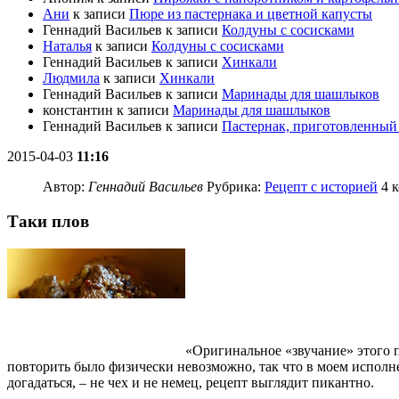
Ани
к записи
Пюре из пастернака и цветной капусты
Геннадий Васильев
к записи
Колдуны с сосисками
Наталья
к записи
Колдуны с сосисками
Геннадий Васильев
к записи
Хинкали
Людмила
к записи
Хинкали
Геннадий Васильев
к записи
Маринады для шашлыков
константин
к записи
Маринады для шашлыков
Геннадий Васильев
к записи
Пастернак, приготовленный 
2015-04-03
11:16
Автор:
Геннадий Васильев
Рубрика:
Рецепт с историей
4 
Таки плов
«Оригинальное «звучание» этого п
повторить было физически невозможно, так что в моем исполн
догадаться, – не чех и не немец, рецепт выглядит пикантно.