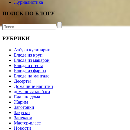
Журналистика
ПОИСК ПО БЛОГУ
РУБРИКИ
Азбука кулинарии
Блюда из круп
Блюда из макарон
Блюда из теста
Блюда из фарша
Блюда на мангале
Десерты
Домашние напитки
домашняя колбаса
Еда вне дома
Жарим
Заготовки
Закуски
Запекаем
Мастер-класс
Новости