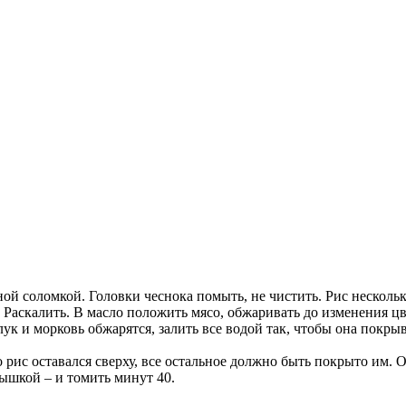
й соломкой. Головки чеснока помыть, не чистить. Рис несколько
. Раскалить. В масло положить мясо, обжаривать до изменения цв
ук и морковь обжарятся, залить все водой так, чтобы она покрыв
о рис оставался сверху, все остальное должно быть покрыто им
рышкой – и томить минут 40.