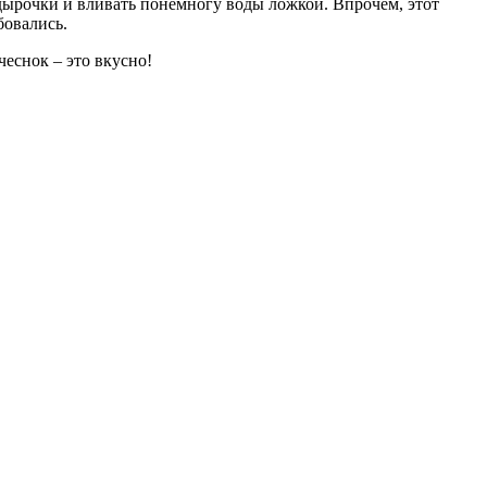
 дырочки и вливать понемногу воды ложкой. Впрочем, этот
бовались.
чеснок – это вкусно!