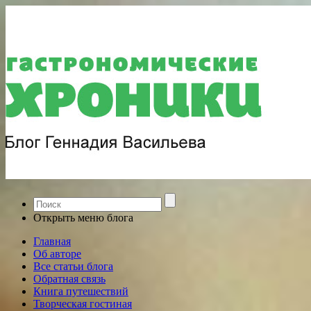
Открыть меню блога
Главная
Об авторе
Все статьи блога
Обратная связь
Книга путешествий
Творческая гостиная