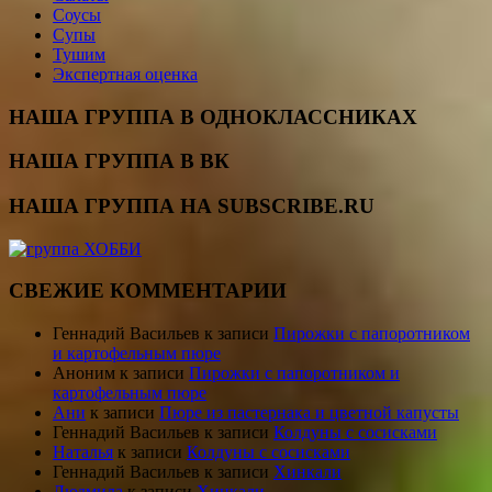
Соусы
Супы
Тушим
Экспертная оценка
НАША ГРУППА В ОДНОКЛАССНИКАХ
НАША ГРУППА В ВК
НАША ГРУППА НА SUBSCRIBE.RU
СВЕЖИЕ КОММЕНТАРИИ
Геннадий Васильев
к записи
Пирожки с папоротником
и картофельным пюре
Аноним
к записи
Пирожки с папоротником и
картофельным пюре
Ани
к записи
Пюре из пастернака и цветной капусты
Геннадий Васильев
к записи
Колдуны с сосисками
Наталья
к записи
Колдуны с сосисками
Геннадий Васильев
к записи
Хинкали
Людмила
к записи
Хинкали