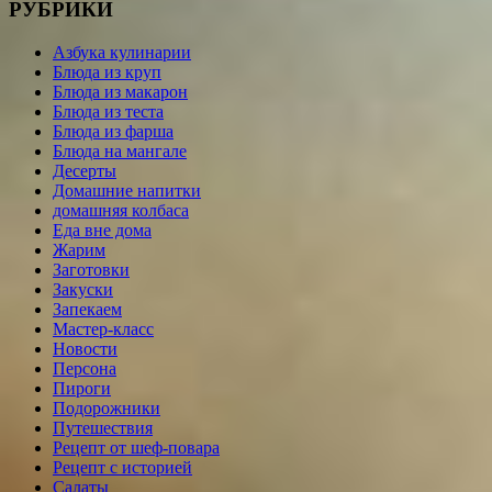
РУБРИКИ
Азбука кулинарии
Блюда из круп
Блюда из макарон
Блюда из теста
Блюда из фарша
Блюда на мангале
Десерты
Домашние напитки
домашняя колбаса
Еда вне дома
Жарим
Заготовки
Закуски
Запекаем
Мастер-класс
Новости
Персона
Пироги
Подорожники
Путешествия
Рецепт от шеф-повара
Рецепт с историей
Салаты