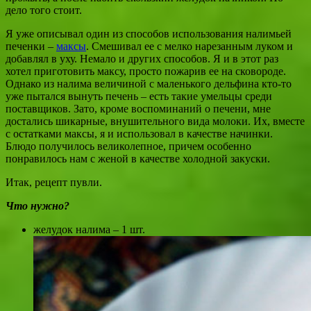
дело того стоит.
Я уже описывал один из способов использования налимьей
печенки –
максы
. Смешивал ее с мелко нарезанным луком и
добавлял в уху. Немало и других способов. Я и в этот раз
хотел приготовить максу, просто пожарив ее на сковороде.
Однако из налима величиной с маленького дельфина кто-то
уже пытался вынуть печень – есть такие умельцы среди
поставщиков. Зато, кроме воспоминаний о печени, мне
достались шикарные, внушительного вида молоки. Их, вместе
с остатками максы, я и использовал в качестве начинки.
Блюдо получилось великолепное, причем особенно
понравилось нам с женой в качестве холодной закуски.
Итак, рецепт пувли.
Что нужно?
желудок налима – 1 шт.