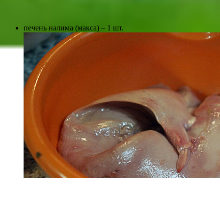
печень налима (макса) – 1 шт.