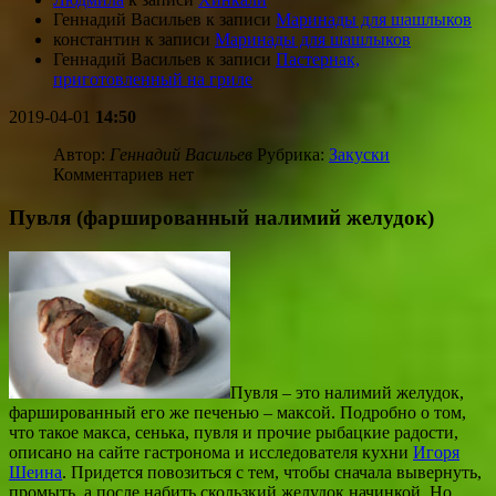
Геннадий Васильев
к записи
Маринады для шашлыков
константин
к записи
Маринады для шашлыков
Геннадий Васильев
к записи
Пастернак,
приготовленный на гриле
2019-04-01
14:50
Автор:
Геннадий Васильев
Рубрика:
Закуски
Комментариев нет
Пувля (фаршированный налимий желудок)
Пувля – это налимий желудок,
фаршированный его же печенью – максой. Подробно о том,
что такое макса, сенька, пувля и прочие рыбацкие радости,
описано на сайте гастронома и исследователя кухни
Игоря
Шеина
. Придется повозиться с тем, чтобы сначала вывернуть,
промыть, а после набить скользкий желудок начинкой. Но