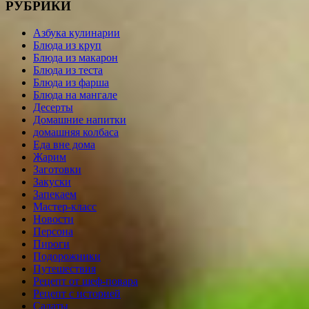
РУБРИКИ
Азбука кулинарии
Блюда из круп
Блюда из макарон
Блюда из теста
Блюда из фарша
Блюда на мангале
Десерты
Домашние напитки
домашняя колбаса
Еда вне дома
Жарим
Заготовки
Закуски
Запекаем
Мастер-класс
Новости
Персона
Пироги
Подорожники
Путешествия
Рецепт от шеф-повара
Рецепт с историей
Салаты