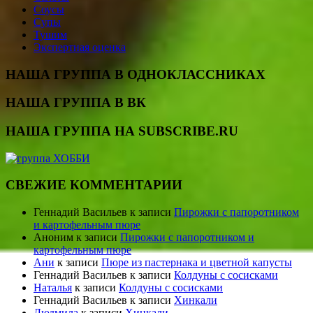
Соусы
Супы
Тушим
Экспертная оценка
НАША ГРУППА В ОДНОКЛАССНИКАХ
НАША ГРУППА В ВК
НАША ГРУППА НА SUBSCRIBE.RU
СВЕЖИЕ КОММЕНТАРИИ
Геннадий Васильев
к записи
Пирожки с папоротником
и картофельным пюре
Аноним
к записи
Пирожки с папоротником и
картофельным пюре
Ани
к записи
Пюре из пастернака и цветной капусты
Геннадий Васильев
к записи
Колдуны с сосисками
Наталья
к записи
Колдуны с сосисками
Геннадий Васильев
к записи
Хинкали
Людмила
к записи
Хинкали