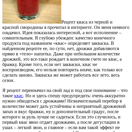
Рецепт кваса из черной и
красной смородины я прочитал в интернете. Он меня немного
озадачил. Идея показалась интересной, а вот исполнение –
сомнительным. Я глубоко убежден: качество конечного
продукта под названием «квас» определяет закваска. В
найденном рецепте ее, по сути, нет, дрожжи добавляются
прямо в «тело» напитка. Даже при небольшом количестве
дрожжей, это все-таки рождает в конечном счете не квас, а
бражку. Кроме того, если нет закваски, квас не
воспроизводим, его нельзя повторить иначе, как только все
сделать заново. Закваска же может работать все лето, весь
сезон.
Я рецепт переиначил на свой лад и под свое понимание – что
такое
квас
. Но и здесь спешу предупредить: очень аккуратно
нужно обходиться с дрожжами! Незначительный перебор в
количестве может дать устойчивы и неприятный дрожжевой
запах и вкус бражки, ну и дополнительный градус, после
которого за руль лучше не садиться. Если это случилось, и
первый квас явно отдает дрожжами, а после дегустации в
ушах – легкий звон, и главное – если вам такой эффект не