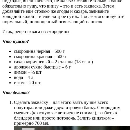
подходит, выливайте его, не жалея! Оставьте только в банке
обязательно гущу, что внизу – это и есть закваска. Затем
добавляйте еще столько же ягоды и сахара, заливайте
холодной водой – и еще на трое суток. После этого получите
нормальный, полноценный освежающий напиток.
Итак, рецепт кваса из смородины.
Что нужно?
смородина черная – 500 г
смородина красная – 500 г
сахар коричневый – 2 стакана (18 ст. л.)
дрожжи сухие быстрые – 6 г
лимон – ½ шт
вода – 4 л
изюм – 20 шт.
Что делать?
Сделать закваску – для этого взять лучше всего
полутора- или даже двухлитровую банку. Смородину
смешать (красную я с веточек не снимал), разбить в
блендере или просто потолочь. Залить кипятком –
примерно 700 мл.