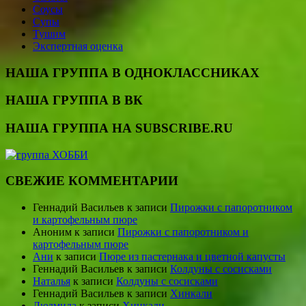
Соусы
Супы
Тушим
Экспертная оценка
НАША ГРУППА В ОДНОКЛАССНИКАХ
НАША ГРУППА В ВК
НАША ГРУППА НА SUBSCRIBE.RU
СВЕЖИЕ КОММЕНТАРИИ
Геннадий Васильев
к записи
Пирожки с папоротником
и картофельным пюре
Аноним
к записи
Пирожки с папоротником и
картофельным пюре
Ани
к записи
Пюре из пастернака и цветной капусты
Геннадий Васильев
к записи
Колдуны с сосисками
Наталья
к записи
Колдуны с сосисками
Геннадий Васильев
к записи
Хинкали
Людмила
к записи
Хинкали