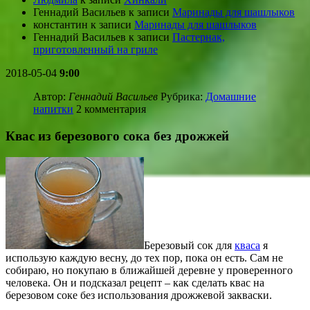
Геннадий Васильев
к записи
Маринады для шашлыков
константин
к записи
Маринады для шашлыков
Геннадий Васильев
к записи
Пастернак,
приготовленный на гриле
2018-05-04
9:00
Автор:
Геннадий Васильев
Рубрика:
Домашние
напитки
2 комментария
Квас из березового сока без дрожжей
Березовый сок для
кваса
я
использую каждую весну, до тех пор, пока он есть. Сам не
собираю, но покупаю в ближайшей деревне у проверенного
человека. Он и подсказал рецепт – как сделать квас на
березовом соке без использования дрожжевой закваски.