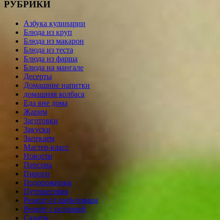
РУБРИКИ
Азбука кулинарии
Блюда из круп
Блюда из макарон
Блюда из теста
Блюда из фарша
Блюда на мангале
Десерты
Домашние напитки
домашняя колбаса
Еда вне дома
Жарим
Заготовки
Закуски
Запекаем
Мастер-класс
Новости
Персона
Пироги
Подорожники
Путешествия
Рецепт от шеф-повара
Рецепт с историей
Салаты