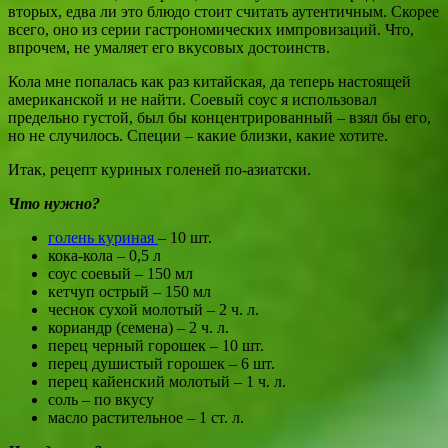
вторых, едва ли это блюдо стоит считать аутентичным. Скорее
всего, оно из серии гастрономических импровизаций. Что,
впрочем, не умаляет его вкусовых достоинств.
Кола мне попалась как раз китайская, да теперь настоящей
американской и не найти. Соевый соус я использовал
предельно густой, был бы концентрированный – взял бы его,
но не случилось. Специи – какие близки, какие хотите.
Итак, рецепт куриных голеней по-азиатски.
Что нужно?
голень куриная
– 10 шт.
кока-кола – 0,5 л
соус соевый – 150 мл
кетчуп острый – 150 мл
чеснок сухой молотый – 2 ч. л.
кориандр (семена) – 2 ч. л.
перец черный горошек – 10 шт.
перец душистый горошек – 6 шт.
перец кайенский молотый – 1 ч. л.
соль – по вкусу
масло растительное – 1 ст. л.