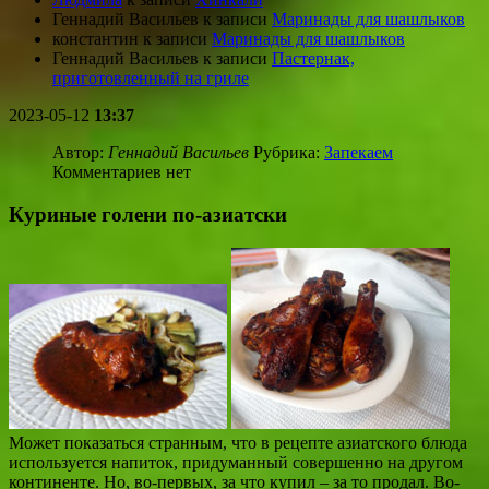
Геннадий Васильев
к записи
Маринады для шашлыков
константин
к записи
Маринады для шашлыков
Геннадий Васильев
к записи
Пастернак,
приготовленный на гриле
2023-05-12
13:37
Автор:
Геннадий Васильев
Рубрика:
Запекаем
Комментариев нет
Куриные голени по-азиатски
Может показаться странным, что в рецепте азиатского блюда
используется напиток, придуманный совершенно на другом
континенте. Но, во-первых, за что купил – за то продал. Во-