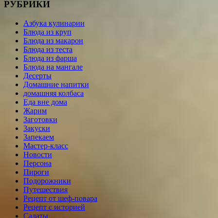
РУБРИКИ
Азбука кулинарии
Блюда из круп
Блюда из макарон
Блюда из теста
Блюда из фарша
Блюда на мангале
Десерты
Домашние напитки
домашняя колбаса
Еда вне дома
Жарим
Заготовки
Закуски
Запекаем
Мастер-класс
Новости
Персона
Пироги
Подорожники
Путешествия
Рецепт от шеф-повара
Рецепт с историей
Салаты