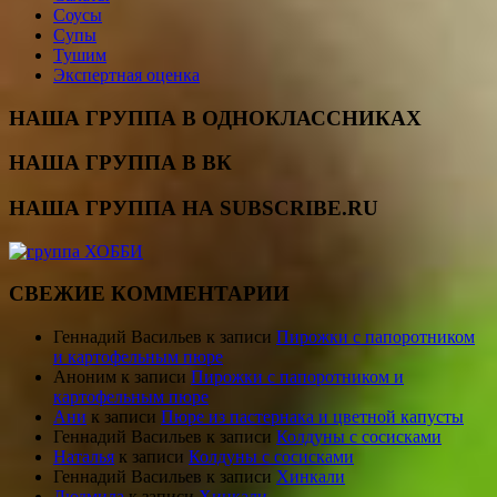
Соусы
Супы
Тушим
Экспертная оценка
НАША ГРУППА В ОДНОКЛАССНИКАХ
НАША ГРУППА В ВК
НАША ГРУППА НА SUBSCRIBE.RU
СВЕЖИЕ КОММЕНТАРИИ
Геннадий Васильев
к записи
Пирожки с папоротником
и картофельным пюре
Аноним
к записи
Пирожки с папоротником и
картофельным пюре
Ани
к записи
Пюре из пастернака и цветной капусты
Геннадий Васильев
к записи
Колдуны с сосисками
Наталья
к записи
Колдуны с сосисками
Геннадий Васильев
к записи
Хинкали
Людмила
к записи
Хинкали