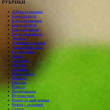
РУБРИКИ
Азбука кулинарии
Блюда из круп
Блюда из макарон
Блюда из теста
Блюда из фарша
Блюда на мангале
Десерты
Домашние напитки
домашняя колбаса
Еда вне дома
Жарим
Заготовки
Закуски
Запекаем
Мастер-класс
Новости
Персона
Пироги
Подорожники
Путешествия
Рецепт от шеф-повара
Рецепт с историей
Салаты