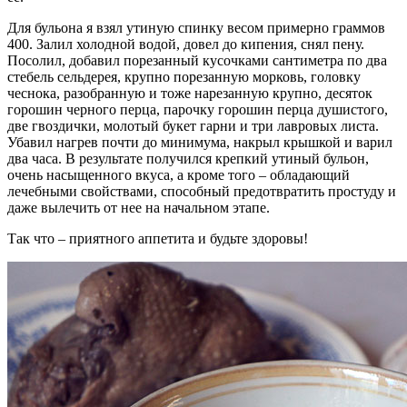
Для бульона я взял утиную спинку весом примерно граммов
400. Залил холодной водой, довел до кипения, снял пену.
Посолил, добавил порезанный кусочками сантиметра по два
стебель сельдерея, крупно порезанную морковь, головку
чеснока, разобранную и тоже нарезанную крупно, десяток
горошин черного перца, парочку горошин перца душистого,
две гвоздички, молотый букет гарни и три лавровых листа.
Убавил нагрев почти до минимума, накрыл крышкой и варил
два часа. В результате получился крепкий утиный бульон,
очень насыщенного вкуса, а кроме того – обладающий
лечебными свойствами, способный предотвратить простуду и
даже вылечить от нее на начальном этапе.
Так что – приятного аппетита и будьте здоровы!