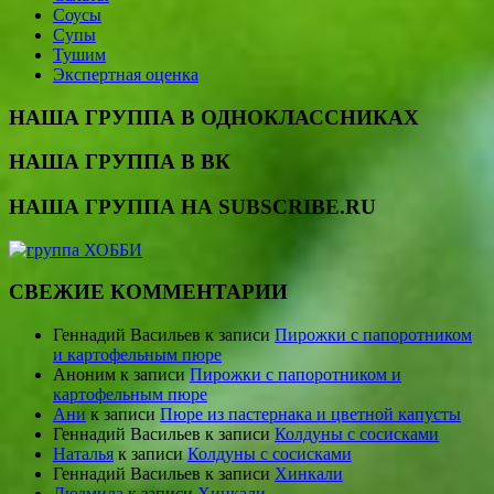
Соусы
Супы
Тушим
Экспертная оценка
НАША ГРУППА В ОДНОКЛАССНИКАХ
НАША ГРУППА В ВК
НАША ГРУППА НА SUBSCRIBE.RU
СВЕЖИЕ КОММЕНТАРИИ
Геннадий Васильев
к записи
Пирожки с папоротником
и картофельным пюре
Аноним
к записи
Пирожки с папоротником и
картофельным пюре
Ани
к записи
Пюре из пастернака и цветной капусты
Геннадий Васильев
к записи
Колдуны с сосисками
Наталья
к записи
Колдуны с сосисками
Геннадий Васильев
к записи
Хинкали
Людмила
к записи
Хинкали