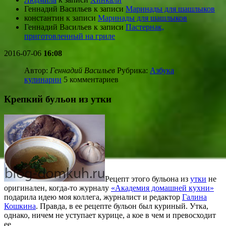
Геннадий Васильев
к записи
Маринады для шашлыков
константин
к записи
Маринады для шашлыков
Геннадий Васильев
к записи
Пастернак,
приготовленный на гриле
2016-07-06
16:08
Автор:
Геннадий Васильев
Рубрика:
Азбука
кулинарии
5 комментариев
Крепкий бульон из утки
Рецепт этого бульона из
утки
не
оригинален, когда-то журналу
«Академия домашней кухни»
подарила идею моя коллега, журналист и редактор
Галина
Кошкина
. Правда, в ее рецепте бульон был куриный. Утка,
однако, ничем не уступает курице, а кое в чем и превосходит
ее.