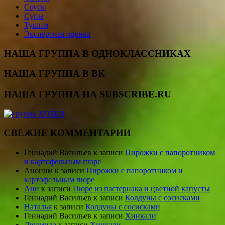
Соусы
Супы
Тушим
Экспертная оценка
НАША ГРУППА В ОДНОКЛАССНИКАХ
НАША ГРУППА В ВК
НАША ГРУППА НА SUBSCRIBE.RU
СВЕЖИЕ КОММЕНТАРИИ
Геннадий Васильев
к записи
Пирожки с папоротником
и картофельным пюре
Аноним
к записи
Пирожки с папоротником и
картофельным пюре
Ани
к записи
Пюре из пастернака и цветной капусты
Геннадий Васильев
к записи
Колдуны с сосисками
Наталья
к записи
Колдуны с сосисками
Геннадий Васильев
к записи
Хинкали
Людмила
к записи
Хинкали