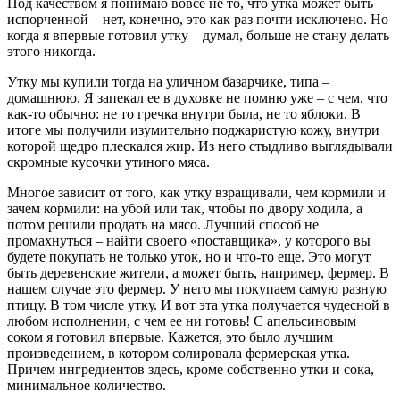
Под качеством я понимаю вовсе не то, что утка может быть
испорченной – нет, конечно, это как раз почти исключено. Но
когда я впервые готовил утку – думал, больше не стану делать
этого никогда.
Утку мы купили тогда на уличном базарчике, типа –
домашнюю. Я запекал ее в духовке не помню уже – с чем, что
как-то обычно: не то гречка внутри была, не то яблоки. В
итоге мы получили изумительно поджаристую кожу, внутри
которой щедро плескался жир. Из него стыдливо выглядывали
скромные кусочки утиного мяса.
Многое зависит от того, как утку взращивали, чем кормили и
зачем кормили: на убой или так, чтобы по двору ходила, а
потом решили продать на мясо. Лучший способ не
промахнуться – найти своего «поставщика», у которого вы
будете покупать не только уток, но и что-то еще. Это могут
быть деревенские жители, а может быть, например, фермер. В
нашем случае это фермер. У него мы покупаем самую разную
птицу. В том числе утку. И вот эта утка получается чудесной в
любом исполнении, с чем ее ни готовь! С апельсиновым
соком я готовил впервые. Кажется, это было лучшим
произведением, в котором солировала фермерская утка.
Причем ингредиентов здесь, кроме собственно утки и сока,
минимальное количество.