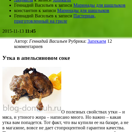
Геннадий Васильев
к записи
Маринады для шашлыков
константин
к записи
Маринады для шашлыков
Геннадий Васильев
к записи
Пастернак,
приготовленный на гриле
2015-11-13
11:45
Автор:
Геннадий Васильев
Рубрика:
Запекаем
12
комментариев
Утка в апельсиновом соке
О полезных свойствах утки – и
мяса, и утиного жира – написано много. Но важно – какая
утка вам попадется. Тот факт, что вы купили ее на базаре, а не
в магазине, вовсе не дает стопроцентной гарантии качества.