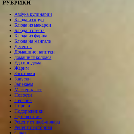
РУБРИКИ
Азбука кулинарии
Блюда из круп
Блюда из макарон
Блюда из теста
Блюда из фарша
Блюда на мангале
Десерты
Домашние напитки
домашняя колбаса
Еда вне дома
Жарим
Заготовки
Закуски
Запекаем
Мастер-класс
Новости
Персона
Пироги
Подорожники
Путешествия
Рецепт от шеф-повара
Рецепт с историей
Салаты