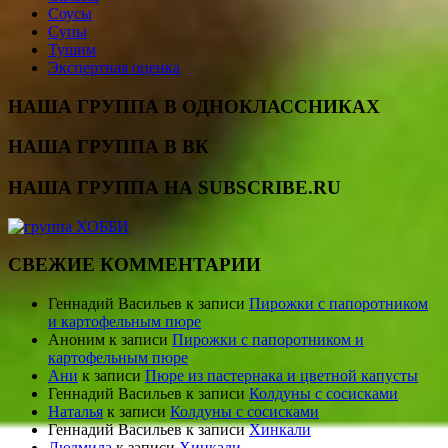
Соусы
Супы
Тушим
Экспертная оценка
НАША ГРУППА В ОДНОКЛАССНИКАХ
НАША ГРУППА В ВК
НАША ГРУППА НА SUBSCRIBE.RU
СВЕЖИЕ КОММЕНТАРИИ
Геннадий Васильев
к записи
Пирожки с папоротником
и картофельным пюре
Аноним
к записи
Пирожки с папоротником и
картофельным пюре
Ани
к записи
Пюре из пастернака и цветной капусты
Геннадий Васильев
к записи
Колдуны с сосисками
Наталья
к записи
Колдуны с сосисками
Геннадий Васильев
к записи
Хинкали
Людмила
к записи
Хинкали