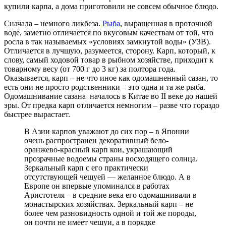
купили карпа, а дома приготовили не совсем обычное блюдо.
Сначала – немного ликбеза.
Рыба
, выращенная в проточной
воде, заметно отличается по вкусовым качествам от той, что
росла в так называемых «условиях замкнутой воды» (УЗВ).
Отличается в лучшую, разумеется, сторону. Карп, который, к
слову, самый ходовой товар в рыбном хозяйстве, приходит к
товарному весу (от 700 г до 3 кг) за полтора года.
Оказывается, карп – не что иное как одомашненный сазан, то
есть они не просто родственники – это одна и та же рыба.
Одомашнивание сазана началось в Китае во II веке до нашей
эры. От предка карп отличается немногим – разве что гораздо
быстрее вырастает.
В Азии карпов уважают до сих пор – в Японии
очень распространен декоративный бело-
оранжево-красный карп кои, украшающий
прозрачные водоемы страны восходящего солнца.
Зеркальный карп с его практически
отсутствующей чешуей — желанное блюдо. А в
Европе он впервые упоминался в работах
Аристотеля – в средние века его одомашнивали в
монастырских хозяйствах. Зеркальный карп – не
более чем разновидность одной и той же породы,
он почти не имеет чешуи, а в порядке