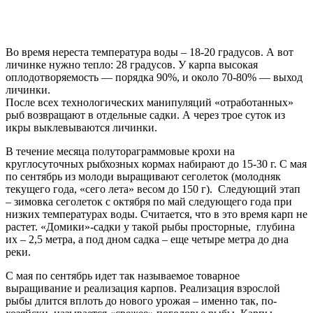
Во время нереста температура воды – 18-20 градусов. А вот
личинке нужно тепло: 28 градусов. У карпа высокая
оплодотворяемость — порядка 90%, и около 70-80% — выход
личинки.
После всех технологических манипуляций «отработанных»
рыб возвращают в отдельные садки. А через трое суток из
икры выклевываются личинки.
В течение месяца полутораграммовые крохи на
круглосуточных рыбхозных кормах набирают до 15-30 г. С мая
по сентябрь из молоди выращивают сеголеток (молодняк
текущего года, «сего лета» весом до 150 г). Следующий этап
– зимовка сеголеток с октября по май следующего года при
низких температурах воды. Считается, что в это время карп не
растет. «Домики»-садки у такой рыбы просторные, глубина
их – 2,5 метра, а под дном садка – еще четыре метра до дна
реки.
С мая по сентябрь идет так называемое товарное
выращивание и реализация карпов. Реализация взрослой
рыбы длится вплоть до нового урожая – именно так, по-