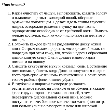
Что делать?
Карпа очистить от чешуи, выпотрошить, удалить голову
и плавники, промыть холодной водой, обсушить
бумажным полотенцем. Сделать вдоль спины глубокий
надрез, осторожно разделить тушку на две части,
одновременно освободив ее от хребтовой кости. Вынуть
мелкие косточки, если нужно – использовать для этого
пинцет.
Положить каждое филе на разделочную доску кожей
вниз. Острым ножом прорезать мясо до самой кожи, не
повредив при этом кожу, так, чтобы надрезы образовали
диагональную сетку. Она и сделает нашего карпа
похожим на шишку.
Смешать кукурузную муку и крахмал, соль. Постепенно
помешивая, добавить воду. Должно получиться жидкое
тесто примерно «блинной» консистенции. Полить этим
тестом рыбные филе, лишнее убрать.
В глубокой и широкой сковороде раскалить
растительное масло, на сильном огне обжарить каждое
филе с двух сторон – сначала с внешней, затем
перевернуть диагональной сеткой вниз. Можно
поступить иначе: большое количество масла (пол-литра
или больше) сильно разогреть в воке или широкой