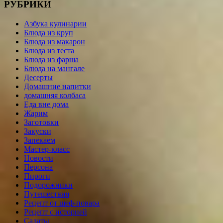
РУБРИКИ
Азбука кулинарии
Блюда из круп
Блюда из макарон
Блюда из теста
Блюда из фарша
Блюда на мангале
Десерты
Домашние напитки
домашняя колбаса
Еда вне дома
Жарим
Заготовки
Закуски
Запекаем
Мастер-класс
Новости
Персона
Пироги
Подорожники
Путешествия
Рецепт от шеф-повара
Рецепт с историей
Салаты