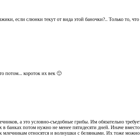
жики, если слюнки текут от вида этой баночки?.. Только то, что
о потом... короток их век 🙂
чников, а это условно-съедобные грибы. Им обязательно требуе
х в банках потом нужно не менее пятидесяти дней. Иначе вместо
 к млечникам относятся и волнушки с белянками. Их тоже можно 