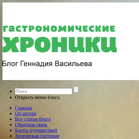
Открыть меню блога
Главная
Об авторе
Все статьи блога
Обратная связь
Книга путешествий
Творческая гостиная