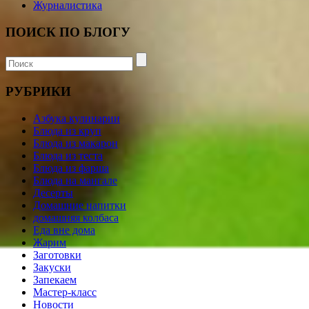
Журналистика
ПОИСК ПО БЛОГУ
РУБРИКИ
Азбука кулинарии
Блюда из круп
Блюда из макарон
Блюда из теста
Блюда из фарша
Блюда на мангале
Десерты
Домашние напитки
домашняя колбаса
Еда вне дома
Жарим
Заготовки
Закуски
Запекаем
Мастер-класс
Новости