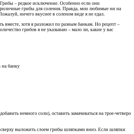
 Грибы – редкое исключение. Особенно если они
 приличные грибы для соления. Правда, мои любимые ни на
Пожалуй, ничего вкуснее в соленом виде я не едал.
ь вместе, хотя я разложил по разным банкам. Но рецепт –
личество грибов я не указываю – мало ли, какие у вас
в на банку
обавить немного соли), оставить замачиваться на трое-четверо
а, сверху выложить слоем грибы шляпками вниз. Если шляпки