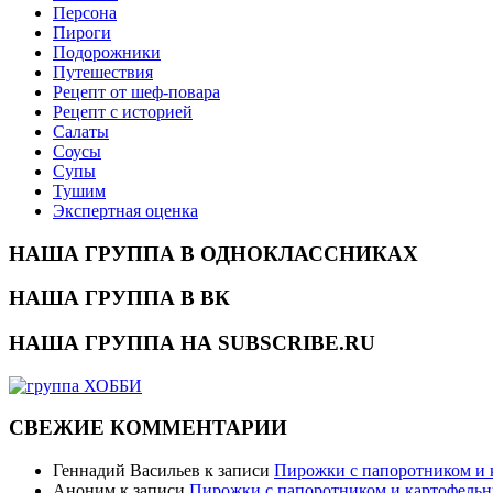
Персона
Пироги
Подорожники
Путешествия
Рецепт от шеф-повара
Рецепт с историей
Салаты
Соусы
Супы
Тушим
Экспертная оценка
НАША ГРУППА В ОДНОКЛАССНИКАХ
НАША ГРУППА В ВК
НАША ГРУППА НА SUBSCRIBE.RU
СВЕЖИЕ КОММЕНТАРИИ
Геннадий Васильев
к записи
Пирожки с папоротником и
Аноним
к записи
Пирожки с папоротником и картофель