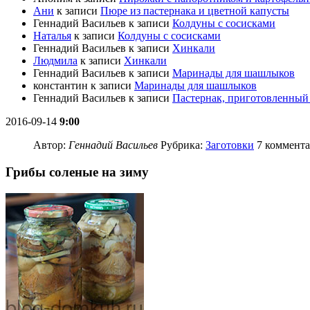
Ани
к записи
Пюре из пастернака и цветной капусты
Геннадий Васильев
к записи
Колдуны с сосисками
Наталья
к записи
Колдуны с сосисками
Геннадий Васильев
к записи
Хинкали
Людмила
к записи
Хинкали
Геннадий Васильев
к записи
Маринады для шашлыков
константин
к записи
Маринады для шашлыков
Геннадий Васильев
к записи
Пастернак, приготовленный 
2016-09-14
9:00
Автор:
Геннадий Васильев
Рубрика:
Заготовки
7 коммент
Грибы соленые на зиму