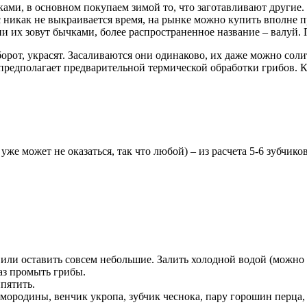
ами, в основном покупаем зимой то, что заготавливают другие.
ес никак не выкраивается время, на рынке можно купить вполне
ии их зовут бычками, более распространенное название – валуй. 
орот, украсят. Засаливаются они одинаково, их даже можно солит
предполагает предварительной термической обработки грибов. Ко
уже может не оказаться, так что любой) – из расчета 5-6 зубчико
ли оставить совсем небольшие. Залить холодной водой (можно д
раз промыть грибы.
пятить.
 смородины, венчик укропа, зубчик чеснока, пару горошин перц