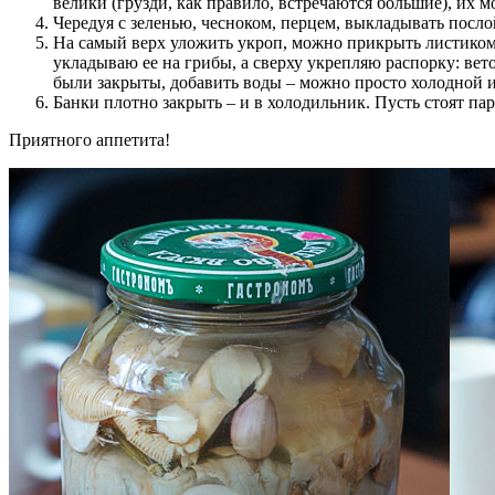
велики (грузди, как правило, встречаются большие), их м
Чередуя с зеленью, чесноком, перцем, выкладывать посло
На самый верх уложить укроп, можно прикрыть листиком 
укладываю ее на грибы, а сверху укрепляю распорку: вет
были закрыты, добавить воды – можно просто холодной и
Банки плотно закрыть – и в холодильник. Пусть стоят пару
Приятного аппетита!