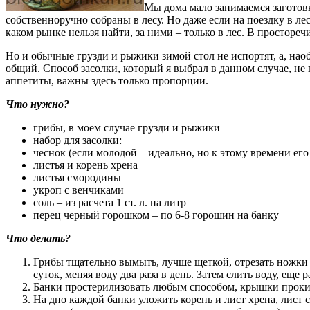
Мы дома мало занимаемся заготовк
собственноручно собраны в лесу. Но даже если на поездку в л
каком рынке нельзя найти, за ними – только в лес. В простореч
Но и обычные грузди и рыжики зимой стол не испортят, а, наоб
общий. Способ засолки, который я выбрал в данном случае, не 
аппетиты, важны здесь только пропорции.
Что нужно?
грибы, в моем случае грузди и рыжики
набор для засолки:
чеснок (если молодой – идеально, но к этому времени его 
листья и корень хрена
листья смородины
укроп с венчиками
соль – из расчета 1 ст. л. на литр
перец черный горошком – по 6-8 горошин на банку
Что делать?
Грибы тщательно вымыть, лучше щеткой, отрезать ножки и
суток, меняя воду два раза в день. Затем слить воду, еще 
Банки простерилизовать любым способом, крышки проки
На дно каждой банки уложить корень и лист хрена, лист