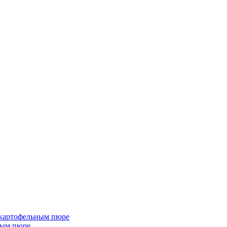
 картофельным пюре
ным пюре