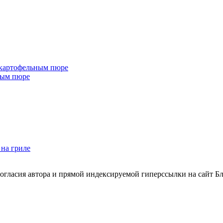
 картофельным пюре
ным пюре
на гриле
согласия автора и прямой индексируемой гиперссылки на сайт Б