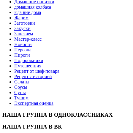
Домашние напитки
домашняя колбаса
Еда вне дома
Жарим
Заготовки
Закуски
Запекаем
Мастер-класс
Новости
Персона
Пироги
Подорожники
Путешествия
Рецепт от шеф-повара
Рецепт с историей
Салаты
Соусы
Супы
Тушим
Экспертная оценка
НАША ГРУППА В ОДНОКЛАССНИКАХ
НАША ГРУППА В ВК