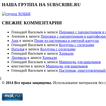
НАША ГРУППА НА SUBSCRIBE.RU
СВЕЖИЕ КОММЕНТАРИИ
Геннадий Васильев
к записи
Пирожки с папоротником и
Аноним
к записи
Пирожки с папоротником и картофель
Ани
к записи
Пюре из пастернака и цветной капусты
Геннадий Васильев
к записи
Колдуны с сосисками
Наталья
к записи
Колдуны с сосисками
Геннадий Васильев
к записи
Хинкали
Людмила
к записи
Хинкали
Геннадий Васильев
к записи
Маринады для шашлыков
константин
к записи
Маринады для шашлыков
Геннадий Васильев
к записи
Пастернак, приготовленный 
2
© 2014 Все права защищены.
Использование материалов без 