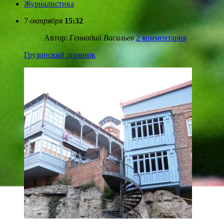
Журналистика
7
октрября
15:32
Автор:
Геннадий Васильев
2 комментария
Грузинский дневник