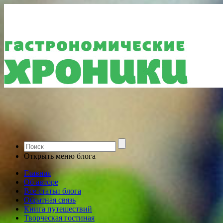
Открыть меню блога
Главная
Об авторе
Все статьи блога
Обратная связь
Книга путешествий
Творческая гостиная