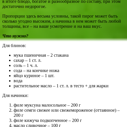
в итоге блюдо, богатое и разнообразное по составу, при этом
достаточно недорогое.
Пропорции здесь весьма условны, такой пирог может быть
сколько угодно высоким, а начинка в нем может быть любой
толщины, все – на ваше усмотрение и на ваш вкус.
Что нужно?
Для блинов:
мука пшеничная – 2 стакана
сахар – 1 ст. л.
соль – 1 ч. л.
сода – на кончике ножа
яйцо куриное – 1 шт.
вода
растительное масло – 1 ст. л. в тесто + для жарки
Для начинки:
филе муксуна малосольное – 200 г
филе семги свежее или свежемороженое (оттаянное) –
200 г
филе кижуча подкопченное – 200 г
масло сливочное – 100 г