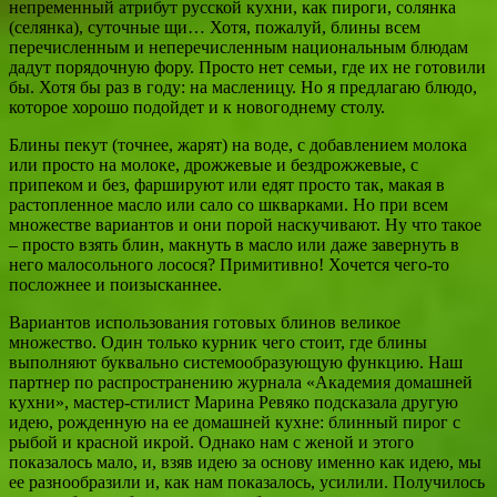
непременный атрибут русской кухни, как пироги, солянка
(селянка), суточные щи… Хотя, пожалуй, блины всем
перечисленным и неперечисленным национальным блюдам
дадут порядочную фору. Просто нет семьи, где их не готовили
бы. Хотя бы раз в году: на масленицу. Но я предлагаю блюдо,
которое хорошо подойдет и к новогоднему столу.
Блины пекут (точнее, жарят) на воде, с добавлением молока
или просто на молоке, дрожжевые и бездрожжевые, с
припеком и без, фаршируют или едят просто так, макая в
растопленное масло или сало со шкварками. Но при всем
множестве вариантов и они порой наскучивают. Ну что такое
– просто взять блин, макнуть в масло или даже завернуть в
него малосольного лосося? Примитивно! Хочется чего-то
посложнее и поизысканнее.
Вариантов использования готовых блинов великое
множество. Один только курник чего стоит, где блины
выполняют буквально системообразующую функцию. Наш
партнер по распространению журнала «Академия домашней
кухни», мастер-стилист Марина Ревяко подсказала другую
идею, рожденную на ее домашней кухне: блинный пирог с
рыбой и красной икрой. Однако нам с женой и этого
показалось мало, и, взяв идею за основу именно как идею, мы
ее разнообразили и, как нам показалось, усилили. Получилось