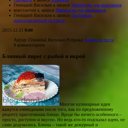
Геннадий Васильев
к записи
Маринады для шашлыков
константин
к записи
Маринады для шашлыков
Геннадий Васильев
к записи
Пастернак,
приготовленный на гриле
2015-12-21
9:00
Автор:
Геннадий Васильев
Рубрика:
Блюда из теста
8 комментариев
Блинный пирог с рыбой и икрой
Многие кулинарные идеи
кажутся очевидными после того, как по предложенному
рецепту приготовишь блюдо. Вроде бы ничего особенного –
просто, доступно и вкусно. Но ведь кто-то подсказал идею, не
сами додумались. Блины – такой же дежурный и