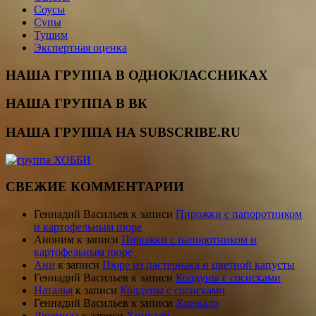
Соусы
Супы
Тушим
Экспертная оценка
НАША ГРУППА В ОДНОКЛАССНИКАХ
НАША ГРУППА В ВК
НАША ГРУППА НА SUBSCRIBE.RU
СВЕЖИЕ КОММЕНТАРИИ
Геннадий Васильев
к записи
Пирожки с папоротником
и картофельным пюре
Аноним
к записи
Пирожки с папоротником и
картофельным пюре
Ани
к записи
Пюре из пастернака и цветной капусты
Геннадий Васильев
к записи
Колдуны с сосисками
Наталья
к записи
Колдуны с сосисками
Геннадий Васильев
к записи
Хинкали
Людмила
к записи
Хинкали