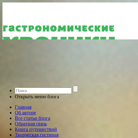
Открыть меню блога
Главная
Об авторе
Все статьи блога
Обратная связь
Книга путешествий
Творческая гостиная