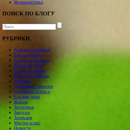
Журналистика
ПОИСК ПО БЛОГУ
РУБРИКИ
Азбука кулинарии
Блюда из круп
Блюда из макарон
Блюда из теста
Блюда из фарша
Блюда на мангале
Десерты
Домашние напитки
домашняя колбаса
Еда вне дома
Жарим
Заготовки
Закуски
Запекаем
Мастер-класс
Новости