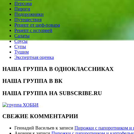
Персона
Пироги
Подорожники
Путешествия
Рецепт от шеф-повара
Рецепт с историей
Салаты
Соусы
Супы
Тушим
Экспертная оценка
НАША ГРУППА В ОДНОКЛАССНИКАХ
НАША ГРУППА В ВК
НАША ГРУППА НА SUBSCRIBE.RU
СВЕЖИЕ КОММЕНТАРИИ
Геннадий Васильев
к записи
Пирожки с папоротником и
Аноним
к записи
Пирожки с папоротником и картофель