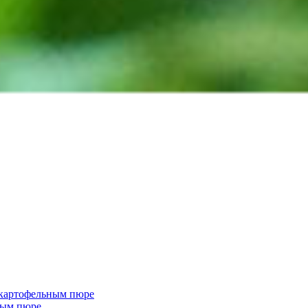
 картофельным пюре
ным пюре