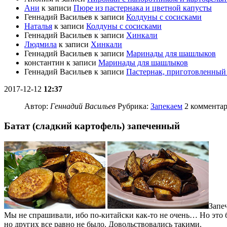
Ани
к записи
Пюре из пастернака и цветной капусты
Геннадий Васильев
к записи
Колдуны с сосисками
Наталья
к записи
Колдуны с сосисками
Геннадий Васильев
к записи
Хинкали
Людмила
к записи
Хинкали
Геннадий Васильев
к записи
Маринады для шашлыков
константин
к записи
Маринады для шашлыков
Геннадий Васильев
к записи
Пастернак, приготовленный 
2017-12-12
12:37
Автор:
Геннадий Васильев
Рубрика:
Запекаем
2 коммента
Батат (сладкий картофель) запеченный
Запеч
Мы не спрашивали, ибо по-китайски как-то не очень… Но это б
но других все равно не было. Довольствовались такими.