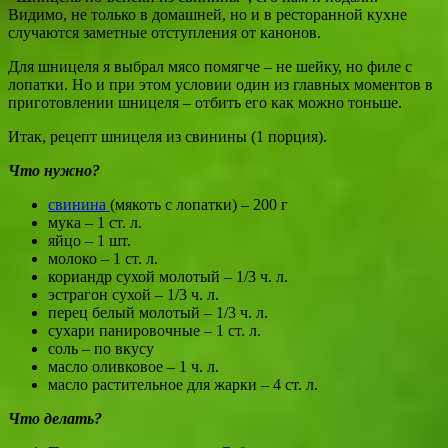
Видимо, не только в домашней, но и в ресторанной кухне
случаются заметные отступления от канонов.
Для шницеля я выбрал мясо помягче – не шейку, но филе с
лопатки. Но и при этом условии один из главных моментов в
приготовлении шницеля – отбить его как можно тоньше.
Итак, рецепт шницеля из свинины (1 порция).
Что нужно?
свинина
(мякоть с лопатки) – 200 г
мука – 1 ст. л.
яйцо – 1 шт.
молоко – 1 ст. л.
кориандр сухой молотый – 1/3 ч. л.
эстрагон сухой – 1/3 ч. л.
перец белый молотый – 1/3 ч. л.
сухари панировочные – 1 ст. л.
соль – по вкусу
масло оливковое – 1 ч. л.
масло растительное для жарки – 4 ст. л.
Что делать?