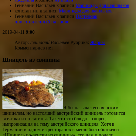
Геннадий Васильев
к записи
Маринады для шашлыков
константин
к записи
Маринады для шашлыков
Геннадий Васильев
к записи
Пастернак,
приготовленный на гриле
2019-04-11
9:00
Автор:
Геннадий Васильев
Рубрика:
Жарим
Комментариев нет
Шницель из свинины
Я бы называл его венским
шницелем, но настоящий австрийский шницель готовится
все-таки из телятины. Так что это блюдо – скорее,
импровизация на тему австрийского шницеля. Хотя в
Германии в одном из ресторанов в меню был обозначен
«Шницель по-венски из свинины», его нам и подали.