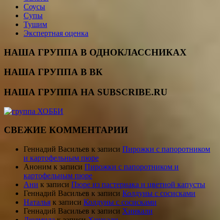
Соусы
Супы
Тушим
Экспертная оценка
НАША ГРУППА В ОДНОКЛАССНИКАХ
НАША ГРУППА В ВК
НАША ГРУППА НА SUBSCRIBE.RU
СВЕЖИЕ КОММЕНТАРИИ
Геннадий Васильев
к записи
Пирожки с папоротником
и картофельным пюре
Аноним
к записи
Пирожки с папоротником и
картофельным пюре
Ани
к записи
Пюре из пастернака и цветной капусты
Геннадий Васильев
к записи
Колдуны с сосисками
Наталья
к записи
Колдуны с сосисками
Геннадий Васильев
к записи
Хинкали
Людмила
к записи
Хинкали