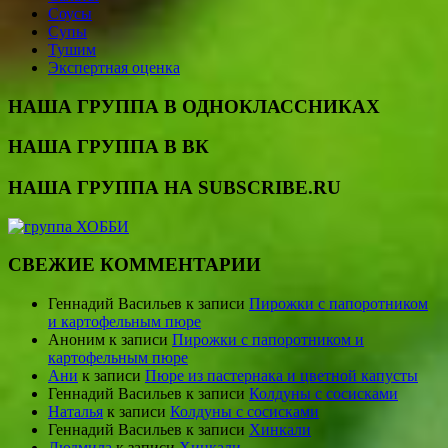
Соусы
Супы
Тушим
Экспертная оценка
НАША ГРУППА В ОДНОКЛАССНИКАХ
НАША ГРУППА В ВК
НАША ГРУППА НА SUBSCRIBE.RU
СВЕЖИЕ КОММЕНТАРИИ
Геннадий Васильев
к записи
Пирожки с папоротником
и картофельным пюре
Аноним
к записи
Пирожки с папоротником и
картофельным пюре
Ани
к записи
Пюре из пастернака и цветной капусты
Геннадий Васильев
к записи
Колдуны с сосисками
Наталья
к записи
Колдуны с сосисками
Геннадий Васильев
к записи
Хинкали
Людмила
к записи
Хинкали