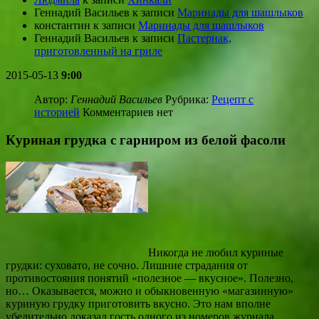
Геннадий Васильев
к записи
Маринады для шашлыков
константин
к записи
Маринады для шашлыков
Геннадий Васильев
к записи
Пастернак,
приготовленный на гриле
2015-05-13
9:00
Автор:
Геннадий Васильев
Рубрика:
Рецепт с
историей
Комментариев нет
Куриная грудка с гарниром из белой фасоли
Никогда не любил куриные
грудки: суховато, не сочно. Лишние страдания от
противостояния понятий «полезное — вкусное». Полезно,
но… Оказывается, можно и обыкновенную «магазинную»
куриную грудку приготовить вкусно. Это нам вполне
убедительно доказал гость одного из номеров журнала