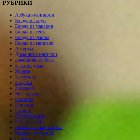
РУБРИКИ
Азбука кулинарии
Блюда из круп
Блюда из макарон
Блюда из теста
Блюда из фарша
Блюда на мангале
Десерты
Домашние напитки
домашняя колбаса
Еда вне дома
Жарим
Заготовки
Закуски
Запекаем
Мастер-класс
Новости
Персона
Пироги
Подорожники
Путешествия
Рецепт от шеф-повара
Рецепт с историей
Салаты