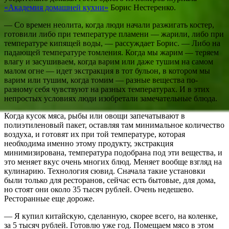
«Академия домашней кухни»
Борис Нестеренко.
— Со времен неолита, когда люди начали разжигать костер,
готовили либо при температуре пламени — жарили, либо при
температуре кипящей воды, — рассуждает Борис. — Либо на
падающей температуре томления. Когда мы жарим — теряем
влагу и засушиваем, когда варим или даже тушим на самом
малом огне — идет экстракция в тот бульон, в котором мы
варим или тушим, когда томим — разные вещества по-
разному себя чувствуют на разных температурах. И в этих
непростых условиях люди изобретали замечательные блюда.
Когда кусок мяса, рыбы или овощи запечатывают в
полиэтиленовый пакет, оставляя там минимальное количество
воздуха, и готовят их при той температуре, которая
необходима именно этому продукту, экстракция
минимизирована, температура подобрана под эти вещества, и
это меняет вкус очень многих блюд. Меняет вообще взгляд на
кулинарию. Технология сювид. Сначала такие установки
были только для ресторанов, сейчас есть бытовые, для дома,
но стоят они около 35 тысяч рублей. Очень недешево.
Ресторанные еще дороже.
— Я купил китайскую, сделанную, скорее всего, на коленке,
за 5 тысяч рублей. Готовлю уже год. Помещаем мясо в этом