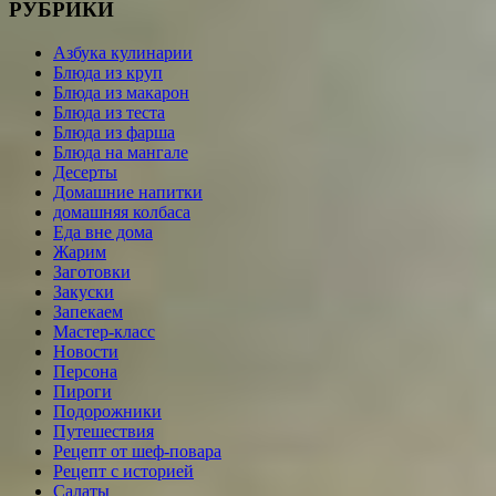
РУБРИКИ
Азбука кулинарии
Блюда из круп
Блюда из макарон
Блюда из теста
Блюда из фарша
Блюда на мангале
Десерты
Домашние напитки
домашняя колбаса
Еда вне дома
Жарим
Заготовки
Закуски
Запекаем
Мастер-класс
Новости
Персона
Пироги
Подорожники
Путешествия
Рецепт от шеф-повара
Рецепт с историей
Салаты