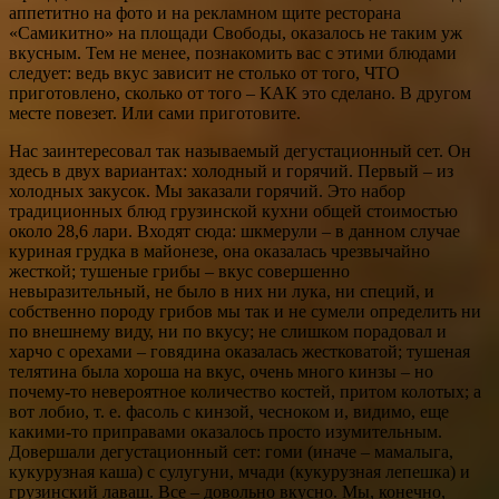
аппетитно на фото и на рекламном щите ресторана
«Самикитно» на площади Свободы, оказалось не таким уж
вкусным. Тем не менее, познакомить вас с этими блюдами
следует: ведь вкус зависит не столько от того, ЧТО
приготовлено, сколько от того – КАК это сделано. В другом
месте повезет. Или сами приготовите.
Нас заинтересовал так называемый дегустационный сет. Он
здесь в двух вариантах: холодный и горячий. Первый – из
холодных закусок. Мы заказали горячий. Это набор
традиционных блюд грузинской кухни общей стоимостью
около 28,6 лари. Входят сюда: шкмерули – в данном случае
куриная грудка в майонезе, она оказалась чрезвычайно
жесткой; тушеные грибы – вкус совершенно
невыразительный, не было в них ни лука, ни специй, и
собственно породу грибов мы так и не сумели определить ни
по внешнему виду, ни по вкусу; не слишком порадовал и
харчо с орехами – говядина оказалась жестковатой; тушеная
телятина была хороша на вкус, очень много кинзы – но
почему-то невероятное количество костей, притом колотых; а
вот лобио, т. е. фасоль с кинзой, чесноком и, видимо, еще
какими-то приправами оказалось просто изумительным.
Довершали дегустационный сет: гоми (иначе – мамалыга,
кукурузная каша) с сулугуни, мчади (кукурузная лепешка) и
грузинский лаваш. Все – довольно вкусно. Мы, конечно,