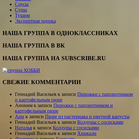
Соусы
Супы
Тушим
Экспертная оценка
НАША ГРУППА В ОДНОКЛАССНИКАХ
НАША ГРУППА В ВК
НАША ГРУППА НА SUBSCRIBE.RU
СВЕЖИЕ КОММЕНТАРИИ
Геннадий Васильев
к записи
Пирожки с папоротником
и картофельным пюре
Аноним
к записи
Пирожки с папоротником и
картофельным пюре
Ани
к записи
Пюре из пастернака и цветной капусты
Геннадий Васильев
к записи
Колдуны с сосисками
Наталья
к записи
Колдуны с сосисками
Геннадий Васильев
к записи
Хинкали
Людмила
к записи
Хинкали