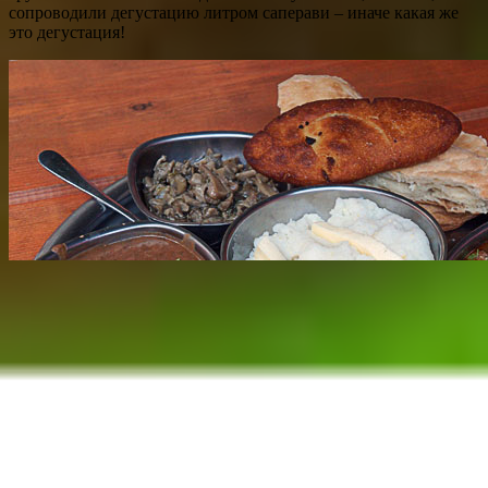
сопроводили дегустацию литром саперави – иначе какая же
это дегустация!