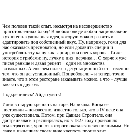
Чем полезен такой опыт, несмотря на несовершенство
приготовленных блюд? В любом блюде любой национальной
кухни есть кулинарная идея, которую можно развить и
адаптировать под собственный вкус. Ну, например, гоми для
нас оказалась пресноватой, но если добавить специй и
употреблять эту кашу как гарнир, она очень хороша. Та же
история с грибами: ну, лучку в них, перчика… О харчо я уже
писал раньше и давал рецепт – один из множества
возможных. А еще чем полезен дегустационный сет – именно
тем, что он дегустационный. Попробовали – и теперь точно
знаете, что в этом ресторане заказывать можно, а что – лучше
заказать в другом.
Подкрепились? Айда гулять!
Идем в старую крепость на горе: Нарикала. Когда ее
построили – неизвестно, известно только, что в IV веке она
уже существовала. Потом, при Давиде Строителе, она
достраивалась и расширялась, но в 1827 году произошло
землетрясение, урон от которого оказался невосполнимым. Но
даже в нынешнем своем виде крепость производит