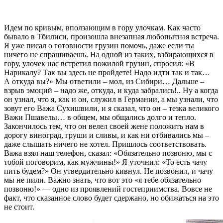
Идем по кривым, вползающим в гору улочкам. Как часто
бывало в Тбилиси, произошла внезапная любопытная встреча.
Я уже писал о готовности грузин помочь, даже если ты
ничего не спрашиваешь. На одной из таких, взбирающихся в
гору, улочек нас встретил пожилой грузин, спросил: «В
Нарикалу? Так вы здесь не пройдете! Надо идти так и так…
А откуда вы?» Мы ответили – мол, из Сибири… Дальше –
взрыв эмоций – надо же, откуда, и куда забрались!.. Ну а когда
он узнал, что я, как и он, служил в Германии, а мы узнали, что
зовут его Важа Сухишвили, и я сказал, что он – тезка великого
Важи Пшавелы… в общем, мы общались долго и тепло.
Закончилось тем, что он велел своей жене положить нам в
дорогу виноград, груши и сливы, и как ни отбивались мы –
даже слышать ничего не хотел. Пришлось соответствовать.
Важа взял наш телефон, сказал: «Обязательно позвоню, мы с
тобой поговорим, как мужчины!» Я уточнил: «То есть чачу
пить будем?» Он утвердительно кивнул. Не позвонил, и чачу
мы не пили. Важно знать, что вот это «я тебе обязательно
позвоню!» — одно из проявлений гостеприимства. Вовсе не
факт, что сказанное слово будет сдержано, но обижаться на это
не стоит.