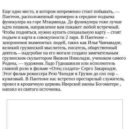
Еще одно место, в котором непременно стоит побывать, —
Пантеон, расположенный примерно в середине подъема
фуникулера на горе Мтацминда. До фуникулера тоже лучше
идти пешком, направление вам покажет любой встречный.
Чтобы подняться, нужно купить специальную карту – стоят
подъем и карта в совокупности 2 лари. В Пантеоне –
захоронения знаменитых людей, таких как Илья Чавчавадзе,
великий грузинский мыслитель, писатель, общественный
деятель – надгробие на его могиле создано замечательным
грузинским скульптором Яковом Николадзе, учеником самого
Родена, — художник Ладо Гудиашвили или исполнитель
главной роли в фильме «Отец солдата» Серго Закариадзе.
Этот фильм режиссера Резо Чхеидзе в Грузии до сих пор –
культовый. В Пантеоне нас встретил престарелый служитель,
провел в крошечную церковь Иверской иконы Богоматери ,
напоил из святого источника.